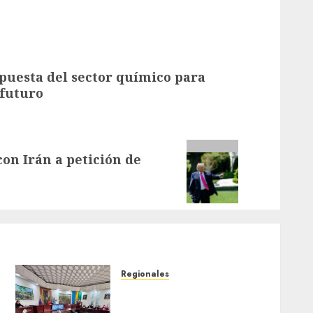
uesta del sector químico para
 futuro
con Irán a petición de
Regionales
Cleanz aprueba en 1ra
discusión Proyecto de Ley