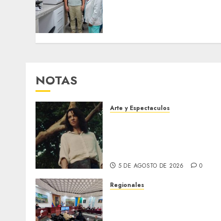
Bruzual con nuevo
laboratorio para el
Hospital de Clarines
5 DE AGOSTO DE 2026
0
NOTAS
Arte y Espectaculos
El 79 Festival de Cine de
Locarno presentará La
Muerte No Tiene Dueño de
Jorge Thielen Armand
5 DE AGOSTO DE 2026
0
Regionales
Cleanz aprueba en 1ra
discusión Proyecto de Ley
en cuanto a Prevención en