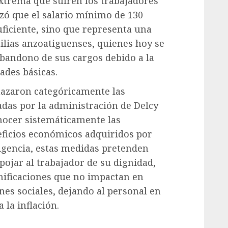
extrema que sufren los trabajadores
izó que el salario mínimo de 130
uficiente, sino que representa una
ilias anzoatiguenses, quienes hoy se
abandono de sus cargos debido a la
ades básicas.
chazaron categóricamente las
adas por la administración de Delcy
nocer sistemáticamente las
neficios económicos adquiridos por
rigencia, estas medidas pretenden
spojar al trabajador de su dignidad,
nificaciones que no impactan en
nes sociales, dejando al personal en
 la inflación.