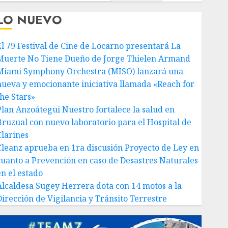
LO NUEVO
El 79 Festival de Cine de Locarno presentará La
Muerte No Tiene Dueño de Jorge Thielen Armand
Miami Symphony Orchestra (MISO) lanzará una
nueva y emocionante iniciativa llamada «Reach for
the Stars»
Plan Anzoátegui Nuestro fortalece la salud en
Bruzual con nuevo laboratorio para el Hospital de
Clarines
Cleanz aprueba en 1ra discusión Proyecto de Ley en
cuanto a Prevención en caso de Desastres Naturales
en el estado
Alcaldesa Sugey Herrera dota con 14 motos a la
Dirección de Vigilancia y Tránsito Terrestre