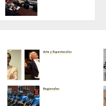
en cuanto a Prevención en
caso de Desastres
Naturales en el estado
5 DE AGOSTO DE 2026
0
Arte y Espectaculos
Miami Symphony Orchestra
(MISO) lanzará una nueva y
emocionante iniciativa
llamada «Reach for the
Stars»
5 DE AGOSTO DE 2026
0
Regionales
Alcaldesa Sugey Herrera
dota con 14 motos a la
Dirección de Vigilancia y