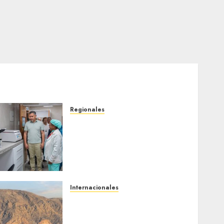
Regionales
Plan Anzoátegui Nuestro
fortalece la salud en
Bruzual con nuevo
laboratorio para el
Hospital de Clarines
5 DE AGOSTO DE 2026
0
Internacionales
Trump advierte que Irán
será «golpeado con mucha
fuerza» mientras el