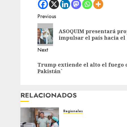
Post
Previous
navigation
Previous
ASOQUIM presentará prop
post:
impulsar el país hacia el
Next
Next
Trump extiende el alto el fuego 
post:
Pakistán`
RELACIONADOS
Regionales
Plan Anzoátegui Nuestro
fortalece la salud en