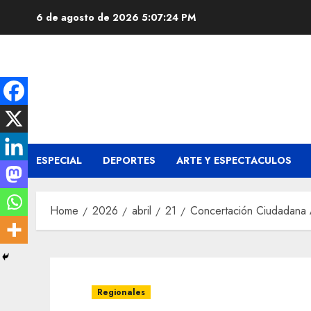
Skip
6 de agosto de 2026
5:07:25 PM
to
content
ESPECIAL
DEPORTES
ARTE Y ESPECTACULOS
Home
2026
abril
21
Concertación Ciudadana An
Regionales