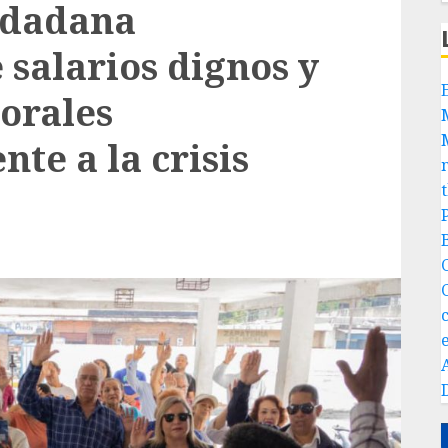
udadana
 salarios dignos y
torales
nte a la crisis