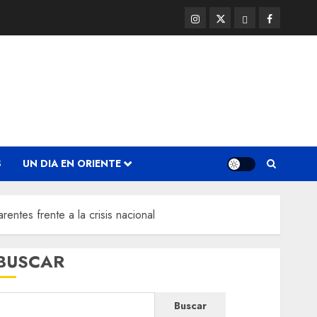
Instagram
Twitter
Threads
Facebook
@EnOriente
(X)
S
UN DIA EN ORIENTE
entes frente a la crisis nacional
BUSCAR
Buscar