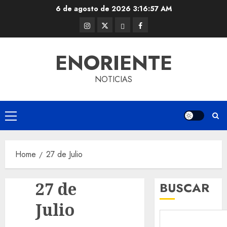
Skip
6 de agosto de 2026
3:16:57 AM
to
Instagram
Twitter
Threads
Facebook
content
@EnOriente
(X)
ENORIENTE
NOTICIAS
Primary
Menu
Home
27 de Julio
27 de
BUSCAR
Julio