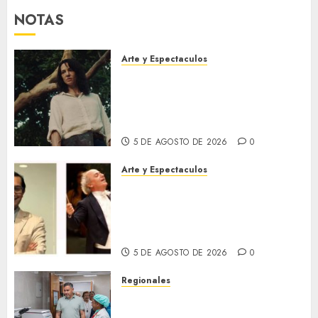
NOTAS
Arte y Espectaculos
El 79 Festival de Cine de
Locarno presentará La Muerte
No Tiene Dueño de Jorge
Thielen Armand
5 DE AGOSTO DE 2026
0
Arte y Espectaculos
Miami Symphony Orchestra
(MISO) lanzará una nueva y
emocionante iniciativa
llamada «Reach for the Stars»
5 DE AGOSTO DE 2026
0
Regionales
Plan Anzoátegui Nuestro
fortalece la salud en Bruzual