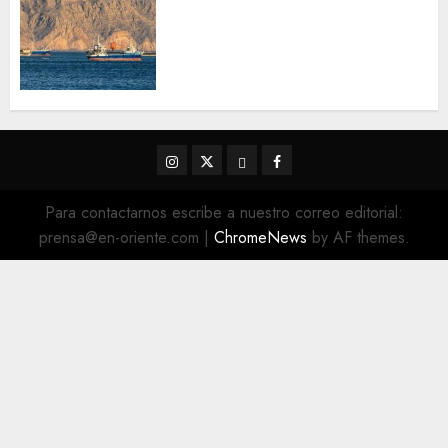
«golpeado con mucha fuerza»
mientras el acuerdo sobre el
Estrecho de Ormuz sigue sin
concretarse
5 DE AGOSTO DE 2026
0
Instagram
Twitter
Threads
Facebook
@EnOriente
(X)
Para contactarnos escribe a nuestro correo editorial:
prensa@en-oriente.com
|
ChromeNews
by AF themes.