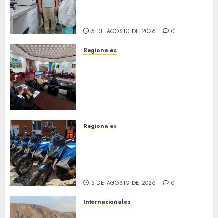
con nuevo laboratorio para el
Hospital de Clarines
5 DE AGOSTO DE 2026
0
Regionales
Cleanz aprueba en 1ra
discusión Proyecto de Ley en
cuanto a Prevención en caso
de Desastres Naturales en el
estado
5 DE AGOSTO DE 2026
0
Regionales
Alcaldesa Sugey Herrera dota
con 14 motos a la Dirección de
Vigilancia y Tránsito
Terrestre
5 DE AGOSTO DE 2026
0
Internacionales
Trump advierte que Irán será