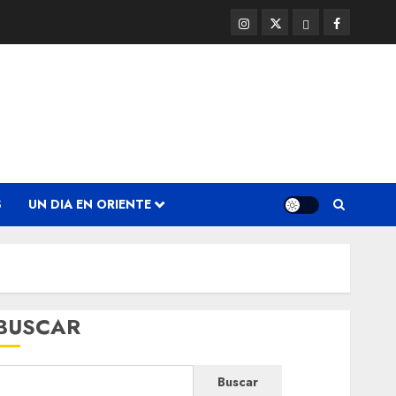
Instagram
Twitter
Threads
Facebook
@EnOriente
(X)
S
UN DIA EN ORIENTE
BUSCAR
Buscar