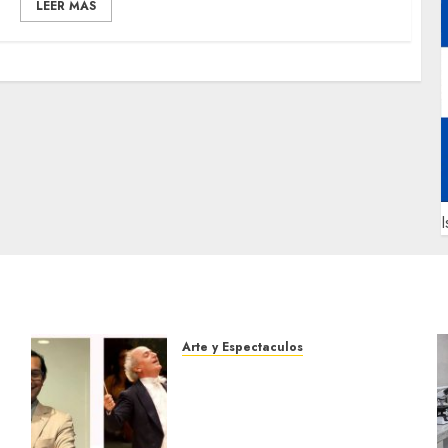
LEER MAS
I
Arte y Espectaculos
Miami Symphony Orchestra
(MISO) lanzará una nueva y
emocionante iniciativa
llamada «Reach for the