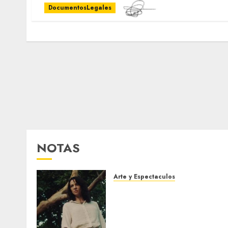
DocumentosLegales
NOTAS
Arte y Espectaculos
El 79 Festival de Cine de
Locarno presentará La
Muerte No Tiene Dueño de
Jorge Thielen Armand