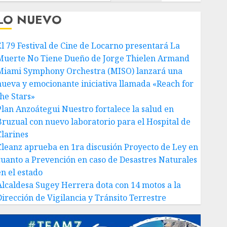
LO NUEVO
El 79 Festival de Cine de Locarno presentará La
Muerte No Tiene Dueño de Jorge Thielen Armand
Miami Symphony Orchestra (MISO) lanzará una
nueva y emocionante iniciativa llamada «Reach for
the Stars»
Plan Anzoátegui Nuestro fortalece la salud en
Bruzual con nuevo laboratorio para el Hospital de
Clarines
Cleanz aprueba en 1ra discusión Proyecto de Ley en
cuanto a Prevención en caso de Desastres Naturales
en el estado
Alcaldesa Sugey Herrera dota con 14 motos a la
Dirección de Vigilancia y Tránsito Terrestre