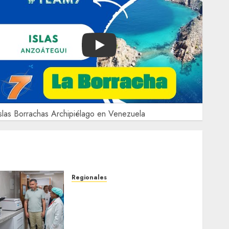
Play
slas Borrachas Archipiélago en Venezuela
Regionales
Plan Anzoátegui Nuestro
fortalece la salud en
Bruzual con nuevo
laboratorio para el