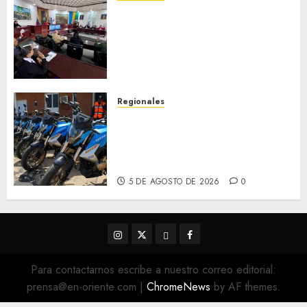
Cleanz aprueba en 1ra
discusión Proyecto de Ley en
cuanto a Prevención en caso
de Desastres Naturales en el
estado
5 DE AGOSTO DE 2026
0
Regionales
Alcaldesa Sugey Herrera dota
con 14 motos a la Dirección de
Vigilancia y Tránsito
Terrestre
5 DE AGOSTO DE 2026
0
Instagram
Twitter
Threads
Facebook
@EnOriente
(X)
Para contactarnos escribe a nuestro correo editorial:
prensa@en-oriente.com
|
ChromeNews
by AF themes.