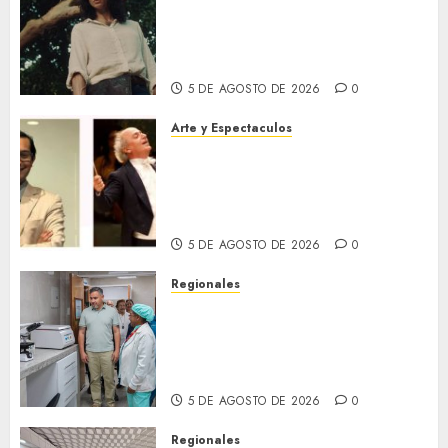
Locarno presentará La Muerte
No Tiene Dueño de Jorge
Thielen Armand
5 DE AGOSTO DE 2026
0
Arte y Espectaculos
Miami Symphony Orchestra
(MISO) lanzará una nueva y
emocionante iniciativa
llamada «Reach for the Stars»
5 DE AGOSTO DE 2026
0
Regionales
Plan Anzoátegui Nuestro
fortalece la salud en Bruzual
con nuevo laboratorio para el
Hospital de Clarines
5 DE AGOSTO DE 2026
0
Regionales