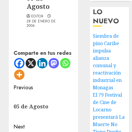
Agosto
LO
EDITOR
NUEVO
28 DE ENERO DE
2006
Siembra de
pino Caribe
impulsa
Comparte en tus redes
alianza
comunal y
reactivación
industrial en
Post
Previous
Monagas
El 79 Festival
navigation
Previous
de Cine de
05 de Agosto
post:
Locarno
presentará La
Muerte No
Next
Tiene Dueño