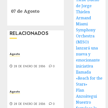
Next
de Jorge
07 de Agosto
post:
Thielen
Armand
Miami
Symphony
RELACIONADOS
Orchestra
(MISO)
lanzará una
nueva y
Agosto
10 de Agosto
emocionante
iniciativa
28 DE ENERO DE 2006
0
llamada
«Reach for the
Stars»
Plan
Agosto
Anzoátegui
09 de Agosto
Nuestro
28 DE ENERO DE 2006
0