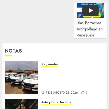
Play
Islas Borrachas
Archipiélago en
Venezuela
NOTAS
Regionales
Siembra de pino Caribe
impulsa alianza comunal y
reactivación industrial en
Monagas
7 DE AGOSTO DE 2026
0
Arte y Espectaculos
El 79 Festival de Cine de