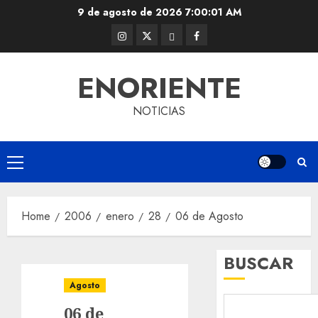
Skip
9 de agosto de 2026
7:00:02 AM
to
Instagram
Twitter
Threads
Facebook
content
@EnOriente
(X)
ENORIENTE
NOTICIAS
Primary
Menu
Home
2006
enero
28
06 de Agosto
BUSCAR
Agosto
06 de