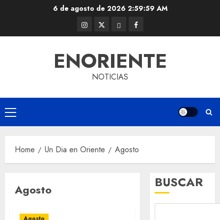
Skip
6 de agosto de 2026
2:59:59 AM
to
Instagram
Twitter
Threads
Facebook
content
@EnOriente
(X)
ENORIENTE
NOTICIAS
Primary
Menu
Home
Un Dia en Oriente
Agosto
BUSCAR
Agosto
Agosto