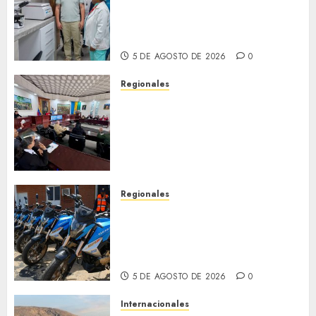
fortalece la salud en Bruzual
con nuevo laboratorio para el
Hospital de Clarines
5 DE AGOSTO DE 2026
0
Regionales
Cleanz aprueba en 1ra
discusión Proyecto de Ley en
cuanto a Prevención en caso
de Desastres Naturales en el
estado
5 DE AGOSTO DE 2026
0
Regionales
Alcaldesa Sugey Herrera dota
con 14 motos a la Dirección de
Vigilancia y Tránsito
Terrestre
5 DE AGOSTO DE 2026
0
Internacionales