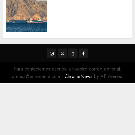
Trump advierte que Irán será
«golpeado con mucha fuerza»
mientras el acuerdo sobre el
Estrecho de Ormuz sigue sin
concretarse
5 DE AGOSTO DE 2026
0
Instagram
Twitter
Threads
Facebook
@EnOriente
(X)
Para contactarnos escribe a nuestro correo editorial:
prensa@en-oriente.com
|
ChromeNews
by AF themes.