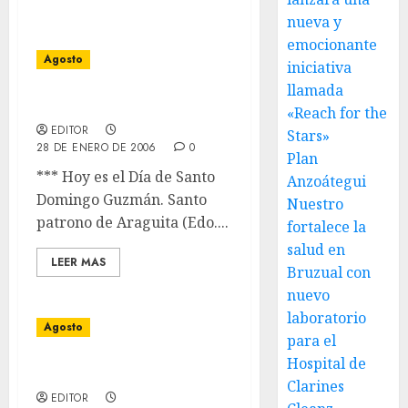
nueva y
emocionante
Agosto
iniciativa
llamada
07 de Agosto
«Reach for the
EDITOR
Stars»
28 DE ENERO DE 2006
0
Plan
*** Hoy es el Día de Santo
Anzoátegui
Domingo Guzmán. Santo
Nuestro
patrono de Araguita (Edo....
fortalece la
salud en
LEER MAS
Bruzual con
nuevo
laboratorio
Agosto
para el
Hospital de
06 de Agosto
Clarines
EDITOR