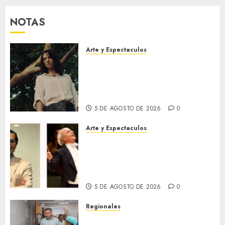
NOTAS
Arte y Espectaculos
El 79 Festival de Cine de
Locarno presentará La Muerte
No Tiene Dueño de Jorge
Thielen Armand
5 DE AGOSTO DE 2026
0
Arte y Espectaculos
Miami Symphony Orchestra
(MISO) lanzará una nueva y
emocionante iniciativa
llamada «Reach for the Stars»
5 DE AGOSTO DE 2026
0
Regionales
Plan Anzoátegui Nuestro