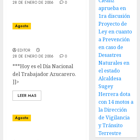
Cleanz
28 DE ENERO DE 2006
0
aprueba en
1ra discusión
Proyecto de
Agosto
Ley en cuanto
a Prevención
05 de Agosto
en caso de
EDITOR
Desastres
28 DE ENERO DE 2006
0
Naturales en
***Hoy es el Día Nacional
el estado
del Trabajador Azucarero.
Alcaldesa
]]>
Sugey
Herrera dota
LEER MAS
con 14 motos a
la Dirección
de Vigilancia
Agosto
y Tránsito
Terrestre
04 de Agosto