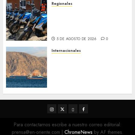
Regionales
Alcaldesa Sugey Herrera dota
con 14 motos a la Dirección de
Vigilancia y Tránsito
Terrestre
5 DE AGOSTO DE 2026
0
Internacionales
Trump advierte que Irán será
«golpeado con mucha fuerza»
mientras el acuerdo sobre el
Estrecho de Ormuz sigue sin
concretarse
5 DE AGOSTO DE 2026
0
Instagram
Twitter
Threads
Facebook
@EnOriente
(X)
Para contactarnos escribe a nuestro correo editorial:
prensa@en-oriente.com
|
ChromeNews
by AF themes.