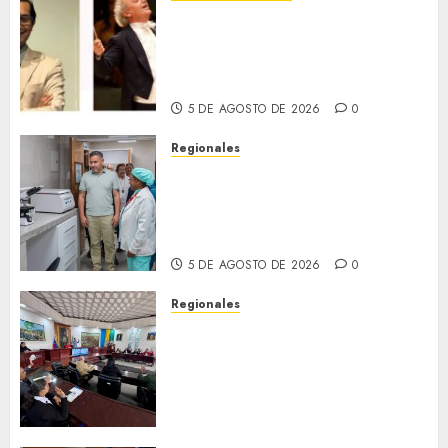
Miami Symphony Orchestra
(MISO) lanzará una nueva y
emocionante iniciativa
llamada «Reach for the Stars»
5 DE AGOSTO DE 2026
0
Regionales
Plan Anzoátegui Nuestro
fortalece la salud en Bruzual
con nuevo laboratorio para el
Hospital de Clarines
5 DE AGOSTO DE 2026
0
Regionales
Cleanz aprueba en 1ra
discusión Proyecto de Ley en
cuanto a Prevención en caso
de Desastres Naturales en el
estado
5 DE AGOSTO DE 2026
0