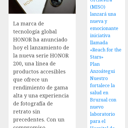
(MISO)
lanzará una
nueva y
La marca de
emocionante
tecnología global
iniciativa
HONOR ha anunciado
llamada
hoy el lanzamiento de
«Reach for the
la nueva serie HONOR
Stars»
200, una línea de
Plan
productos accesibles
Anzoátegui
Nuestro
que ofrece un
fortalece la
rendimiento de gama
salud en
alta y una experiencia
Bruzual con
de fotografía de
nuevo
retrato sin
laboratorio
precedentes. Con un
para el
compromiso