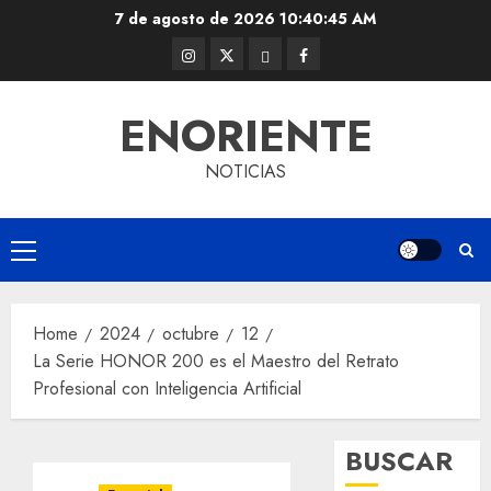
Skip
7 de agosto de 2026
10:40:46 AM
to
Instagram
Twitter
Threads
Facebook
content
@EnOriente
(X)
ENORIENTE
NOTICIAS
Primary
Menu
Home
2024
octubre
12
La Serie HONOR 200 es el Maestro del Retrato
Profesional con Inteligencia Artificial
BUSCAR