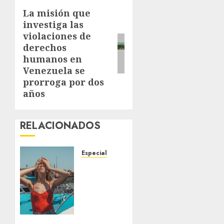
La misión que
Next
investiga las
post:
violaciones de
derechos
humanos en
Venezuela se
prorroga por dos
años
RELACIONADOS
Especial
Un
posible
El Niño
sin
precedentes
aumenta