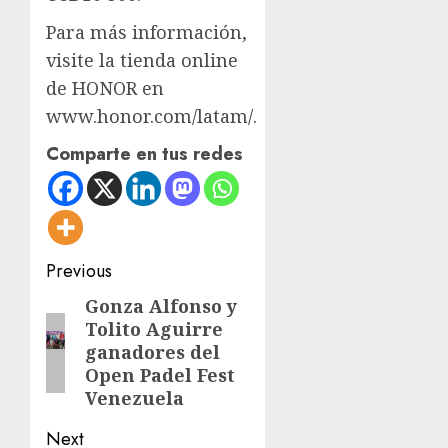
Para más información,
visite la tienda online
de HONOR en
www.honor.com/latam/.
Comparte en tus redes
Post
Previous
navigation
Gonza Alfonso y
Previous
Tolito Aguirre
post:
ganadores del
Open Padel Fest
Venezuela
Next