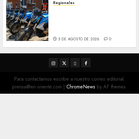
Regionales
Alcaldesa Sugey Herrera dota
con 14 motos a la Dirección de
Vigilancia y Tránsito
Terrestre
5 DE AGOSTO DE 2026
0
Instagram
Twitter
Threads
Facebook
@EnOriente
(X)
Para contactarnos escribe a nuestro correo editorial:
prensa@en-oriente.com
|
ChromeNews
by AF themes.