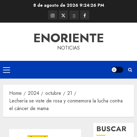
Skip
8 de agosto de 2026
9:24:26 PM
to
Instagram
Twitter
Threads
Facebook
content
@EnOriente
(X)
ENORIENTE
NOTICIAS
Primary
Menu
Home
2024
octubre
21
Lechería se viste de rosa y conmemora la lucha contra
el cáncer de mama
BUSCAR