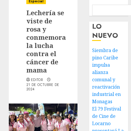
Especial
Lechería se
viste de
LO
rosa y
NUEVO
conmemora
la lucha
Siembra de
contra el
pino Caribe
cáncer de
impulsa
mama
alianza
comunal y
EDITOR
21 DE OCTUBRE DE
reactivación
2024
industrial en
Monagas
El 79 Festival
de Cine de
Locarno
presentará La