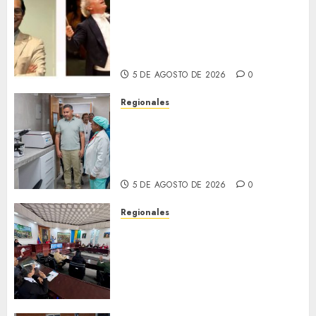
Miami Symphony Orchestra
(MISO) lanzará una nueva y
emocionante iniciativa
llamada «Reach for the Stars»
5 DE AGOSTO DE 2026
0
Regionales
Plan Anzoátegui Nuestro
fortalece la salud en Bruzual
con nuevo laboratorio para el
Hospital de Clarines
5 DE AGOSTO DE 2026
0
Regionales
Cleanz aprueba en 1ra
discusión Proyecto de Ley en
cuanto a Prevención en caso
de Desastres Naturales en el
estado
5 DE AGOSTO DE 2026
0