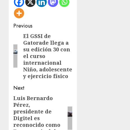
Post
Previous
navigation
El GSSI de
Previous
Gatorade llega a
post:
su edición 30 con
el curso
internacional
Niño, adolescente
y ejercicio físico
Next
Luis Bernardo
Next
Pérez,
post:
presidente de
Digitel es
reconocido como