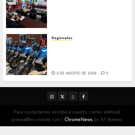
discusión Proyecto de Ley en
cuanto a Prevención en caso
de Desastres Naturales en el
estado
5 DE AGOSTO DE 2026
0
Regionales
Alcaldesa Sugey Herrera dota
con 14 motos a la Dirección de
Vigilancia y Tránsito
Terrestre
5 DE AGOSTO DE 2026
0
Instagram
Twitter
Threads
Facebook
@EnOriente
(X)
Para contactarnos escribe a nuestro correo editorial:
prensa@en-oriente.com
|
ChromeNews
by AF themes.