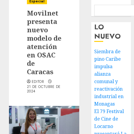
Especial
Movilnet
presenta
LO
nuevo
NUEVO
modelo de
atención
Siembra de
en OSAC
pino Caribe
de
impulsa
Caracas
alianza
comunal y
EDITOR
21 DE OCTUBRE DE
reactivación
2024
industrial en
Monagas
El 79 Festival
de Cine de
Locarno
presentará La