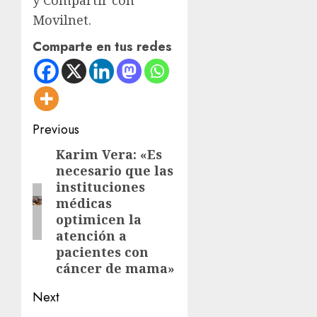
Movilnet.
Comparte en tus redes
Post
Previous
navigation
Karim Vera: «Es
Previous
necesario que las
post:
instituciones
médicas
optimicen la
atención a
pacientes con
cáncer de mama»
Next