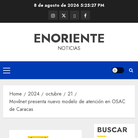
Skip
8 de agosto de 2026
5:25:27 PM
to
Instagram
Twitter
Threads
Facebook
content
@EnOriente
(X)
ENORIENTE
NOTICIAS
Primary
Menu
Home
2024
octubre
21
Movilnet presenta nuevo modelo de atención en OSAC
de Caracas
BUSCAR