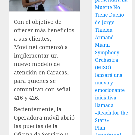
Muerte No
Tiene Dueño
Con el objetivo de
de Jorge
ofrecer más beneficios
Thielen
Armand
a sus clientes,
Miami
Movilnet comenzó a
Symphony
implementar un
Orchestra
nuevo modelo de
(MISO)
atención en Caracas,
lanzará una
para quienes se
nueva y
comunican con señal
emocionante
416 y 426.
iniciativa
llamada
Recientemente, la
«Reach for the
Operadora móvil abrió
Stars»
las puertas de la
Plan
Oficina de Servicio y