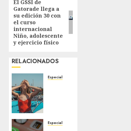
El GSSI de
Next
Gatorade llega a
post:
su edición 30 con
el curso
internacional
Niño, adolescente
y ejercicio físico
RELACIONADOS
Especial
Un
posible
El Niño
sin
precedentes
aumenta
las
Especial
probabilidades
Telegram