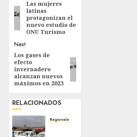
navigation
Las mujeres
Previous
latinas
post:
protagonizan el
nuevo estudio de
ONU Turismo
Next
Los gases de
Next
efecto
post:
invernadero
alcanzan nuevos
máximos en 2023
RELACIONADOS
Regionales
Siembra
de pino