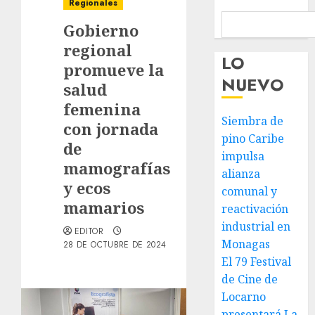
Regionales
Gobierno
regional
LO
promueve la
NUEVO
salud
femenina
Siembra de
con jornada
pino Caribe
de
impulsa
mamografías
alianza
y ecos
comunal y
mamarios
reactivación
industrial en
EDITOR
Monagas
28 DE OCTUBRE DE 2024
El 79 Festival
de Cine de
Locarno
presentará La