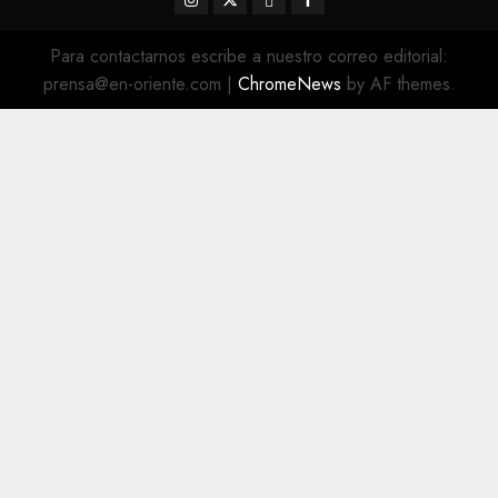
@EnOriente
(X)
Para contactarnos escribe a nuestro correo editorial:
prensa@en-oriente.com
|
ChromeNews
by AF themes.