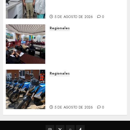
con nuevo laboratorio para el
Hospital de Clarines
5 DE AGOSTO DE 2026
0
Regionales
Cleanz aprueba en 1ra
discusión Proyecto de Ley en
cuanto a Prevención en caso
de Desastres Naturales en el
estado
5 DE AGOSTO DE 2026
0
Regionales
Alcaldesa Sugey Herrera dota
con 14 motos a la Dirección de
Vigilancia y Tránsito
Terrestre
5 DE AGOSTO DE 2026
0
Instagram
Twitter
Threads
Facebook