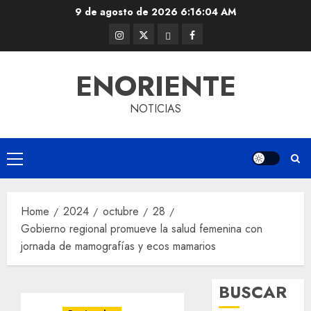
Skip
9 de agosto de 2026
6:16:04 AM
to
Instagram
Twitter
Threads
Facebook
content
@EnOriente
(X)
ENORIENTE
NOTICIAS
Primary
Menu
Home
2024
octubre
28
Gobierno regional promueve la salud femenina con
jornada de mamografías y ecos mamarios
BUSCAR