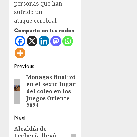
personas que han
sufrido un
ataque cerebral.
Comparte en tus redes
Post
Previous
navigation
Monagas finalizó
Previous
en el sexto lugar
post:
del coleo en los
Juegos Oriente
2024
Next
Alcaldía de
Next
Lechería llevó