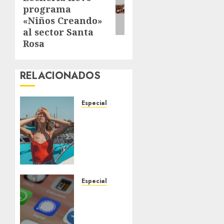
post:
programa
«Niños Creando»
al sector Santa
Rosa
RELACIONADOS
Especial
Un
posible
El Niño
sin
precedentes
aumenta
las
Especial
probabilidades
Telegram
de que
aclara
2026
retirada