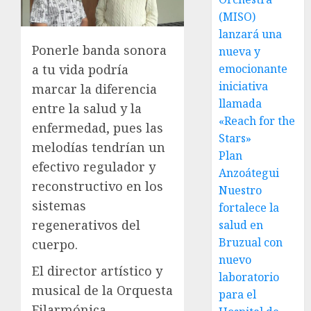
(MISO)
lanzará una
Ponerle banda sonora
nueva y
emocionante
a tu vida podría
iniciativa
marcar la diferencia
llamada
entre la salud y la
«Reach for the
enfermedad, pues las
Stars»
melodías tendrían un
Plan
efectivo regulador y
Anzoátegui
reconstructivo en los
Nuestro
sistemas
fortalece la
regenerativos del
salud en
Bruzual con
cuerpo.
nuevo
El director artístico y
laboratorio
musical de la Orquesta
para el
Filarmónica