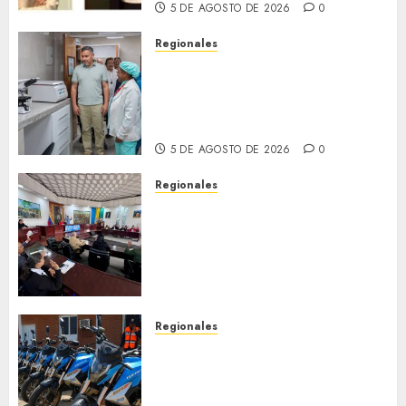
5 DE AGOSTO DE 2026
0
Regionales
Plan Anzoátegui Nuestro
fortalece la salud en Bruzual
con nuevo laboratorio para el
Hospital de Clarines
5 DE AGOSTO DE 2026
0
Regionales
Cleanz aprueba en 1ra
discusión Proyecto de Ley en
cuanto a Prevención en caso
de Desastres Naturales en el
estado
5 DE AGOSTO DE 2026
0
Regionales
Alcaldesa Sugey Herrera dota
con 14 motos a la Dirección de
Vigilancia y Tránsito