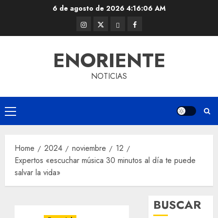
Skip
6 de agosto de 2026
4:16:07 AM
to
Instagram
Twitter
Threads
Facebook
content
@EnOriente
(X)
ENORIENTE
NOTICIAS
Primary
Menu
Home
2024
noviembre
12
Expertos «escuchar música 30 minutos al día te puede
salvar la vida»
BUSCAR