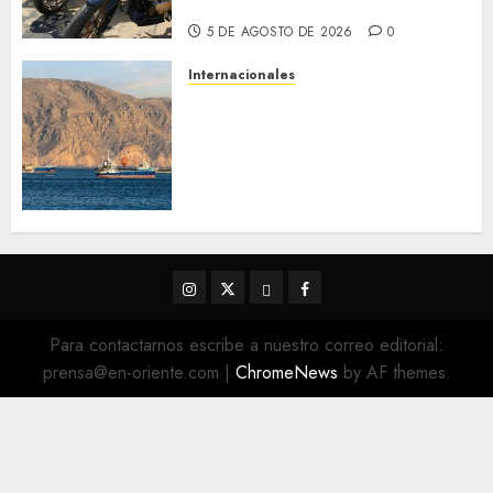
Terrestre
5 DE AGOSTO DE 2026
0
Internacionales
Trump advierte que Irán será
«golpeado con mucha fuerza»
mientras el acuerdo sobre el
Estrecho de Ormuz sigue sin
concretarse
5 DE AGOSTO DE 2026
0
Instagram
Twitter
Threads
Facebook
@EnOriente
(X)
Para contactarnos escribe a nuestro correo editorial:
prensa@en-oriente.com
|
ChromeNews
by AF themes.