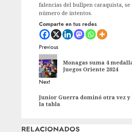
falencias del bullpen caraquista, se
número de intentos.
Comparte en tus redes
Post
Previous
navigation
Previous
Monagas suma 4 medallas
post:
Juegos Oriente 2024
Next
Next
Junior Guerra dominó otra vez y
post:
la tabla
RELACIONADOS