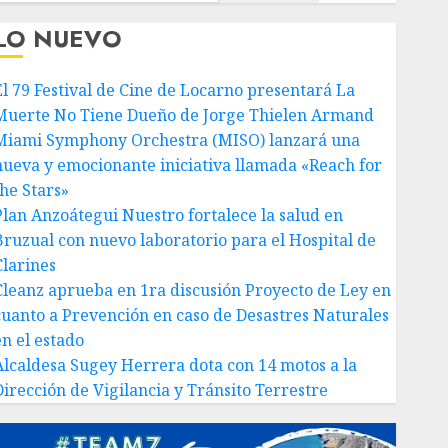
LO NUEVO
El 79 Festival de Cine de Locarno presentará La
Muerte No Tiene Dueño de Jorge Thielen Armand
Miami Symphony Orchestra (MISO) lanzará una
nueva y emocionante iniciativa llamada «Reach for
the Stars»
Plan Anzoátegui Nuestro fortalece la salud en
Bruzual con nuevo laboratorio para el Hospital de
Clarines
Cleanz aprueba en 1ra discusión Proyecto de Ley en
cuanto a Prevención en caso de Desastres Naturales
en el estado
Alcaldesa Sugey Herrera dota con 14 motos a la
Dirección de Vigilancia y Tránsito Terrestre