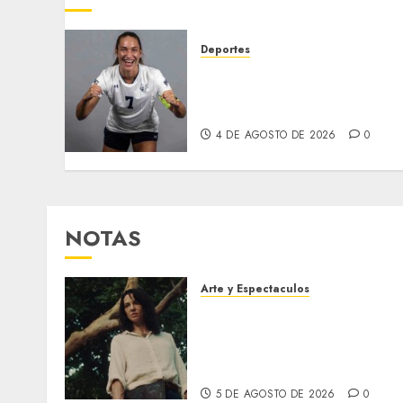
Deportes
EE. UU. libera bajo fianza 
futbolista venezolana pese
a ser solicitante de asilo
4 DE AGOSTO DE 2026
0
NOTAS
Arte y Espectaculos
El 79 Festival de Cine de
Locarno presentará La
Muerte No Tiene Dueño de
Jorge Thielen Armand
5 DE AGOSTO DE 2026
0