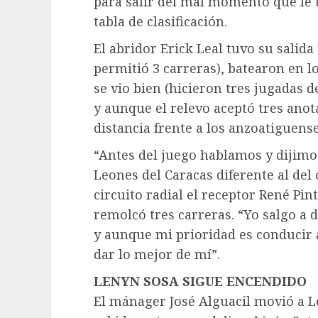
para salir del mal momento que le t
tabla de clasificación.
El abridor Erick Leal tuvo su salida
permitió 3 carreras), batearon en 
se vio bien (hicieron tres jugadas 
y aunque el relevo aceptó tres ano
distancia frente a los anzoatiguense
“Antes del juego hablamos y dijimos
Leones del Caracas diferente al del
circuito radial el receptor René Pi
remolcó tres carreras. “Yo salgo a
y aunque mi prioridad es conducir a
dar lo mejor de mí”.
LENYN SOSA SIGUE ENCENDIDO
El mánager José Alguacil movió a Le