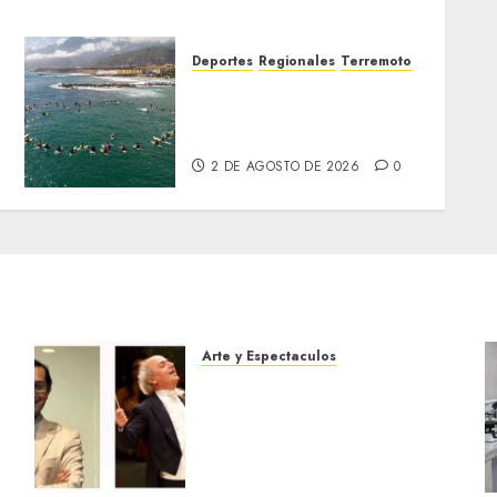
Deportes
Regionales
Terremoto
a
Surfistas rinden homenaje
en La Guaira a colegas
fallecidos tras los sismos
2 DE AGOSTO DE 2026
0
Arte y Espectaculos
Miami Symphony Orchestra
(MISO) lanzará una nueva y
emocionante iniciativa
llamada «Reach for the
Stars»