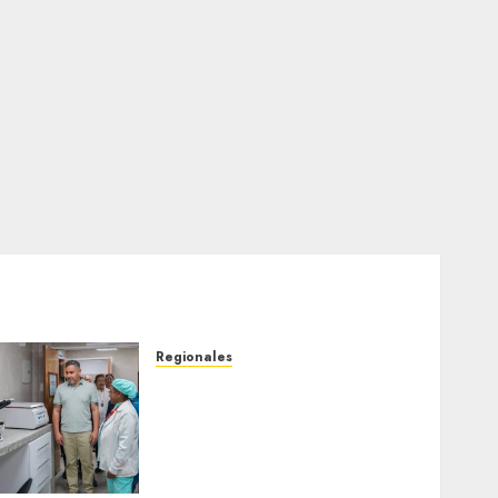
Regionales
Plan Anzoátegui Nuestro
fortalece la salud en
Bruzual con nuevo
laboratorio para el
Hospital de Clarines