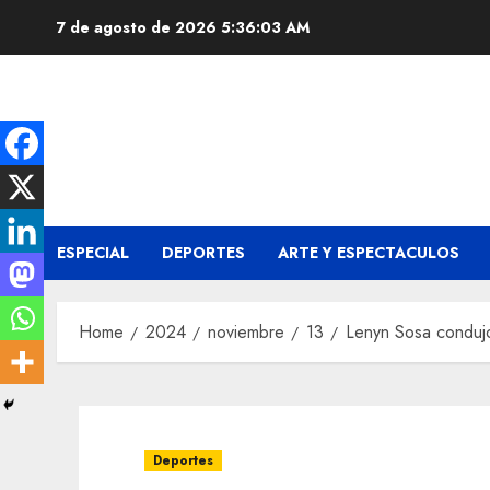
Skip
7 de agosto de 2026
5:36:04 AM
to
content
ESPECIAL
DEPORTES
ARTE Y ESPECTACULOS
Home
2024
noviembre
13
Lenyn Sosa condujo
Deportes