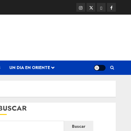
Instagram
Twitter
Threads
Facebook
@EnOriente
(X)
S
UN DIA EN ORIENTE
BUSCAR
Buscar