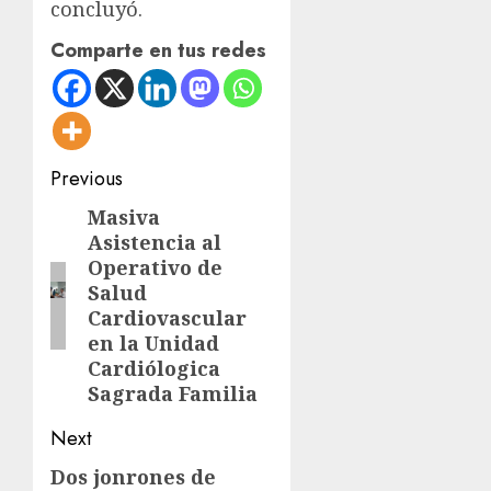
concluyó.
Comparte en tus redes
Post
Previous
navigation
Masiva
Previous
Asistencia al
post:
Operativo de
Salud
Cardiovascular
en la Unidad
Cardiólogica
Sagrada Familia
Next
Dos jonrones de
Next