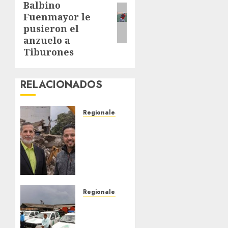
Balbino
post:
Fuenmayor le
pusieron el
anzuelo a
Tiburones
RELACIONADOS
Regionales
Realizarán
foro
sobre
terremotos,
prevención
y
seguridad
Regionales
ante
Siembra
sismos
de pino
en
Caribe