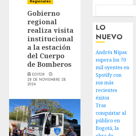
Regionales
Gobierno
regional
LO
realiza visita
NUEVO
institucional
a la estación
Andrés Nipas
del Cuerpo
supera los 70
de Bomberos
mil oyentes en
EDITOR
Spotify con
28 DE NOVIEMBRE DE
sus más
2024
recientes
éxitos
Tras
conquistar al
público en
Bogotá, la
obra de