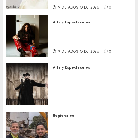
9 DE AGOSTO DE 2026
0
Arte y Espectaculos
“Beso de esos”: El tema viral
con el que Aloisio
internacionaliza su carrera
9 DE AGOSTO DE 2026
0
Arte y Espectaculos
R.Cela presenta «Máquina de
Guerra», un poderoso himno
sobre la resistencia, la
transformación y la fuerza
interior
9 DE AGOSTO DE 2026
0
Regionales
Realizarán foro sobre
terremotos, prevención y
seguridad ante sismos en