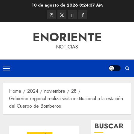
Skip
10 de agosto de 2026
8:24:37 AM
to
Instagram
Twitter
Threads
Facebook
content
@EnOriente
(X)
ENORIENTE
NOTICIAS
Primary
Menu
Home
2024
noviembre
28
Gobierno regional realiza visita institucional a la estación
del Cuerpo de Bomberos
BUSCAR