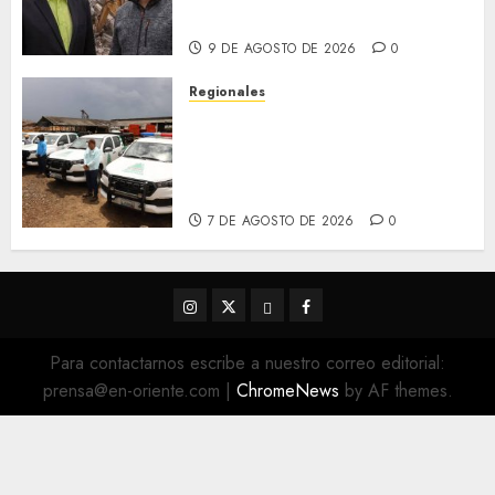
Lechería
9 DE AGOSTO DE 2026
0
Regionales
Siembra de pino Caribe
impulsa alianza comunal y
reactivación industrial en
Monagas
7 DE AGOSTO DE 2026
0
Instagram
Twitter
Threads
Facebook
@EnOriente
(X)
Para contactarnos escribe a nuestro correo editorial:
prensa@en-oriente.com
|
ChromeNews
by AF themes.