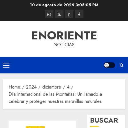
Skip
10 de agosto de 2026
3:05:06 PM
to
Instagram
Twitter
Threads
Facebook
content
@EnOriente
(X)
ENORIENTE
NOTICIAS
Primary
Menu
Home
2024
diciembre
4
Día Internacional de las Montañas: Un llamado a
celebrar y proteger nuestras maravillas naturales
BUSCAR