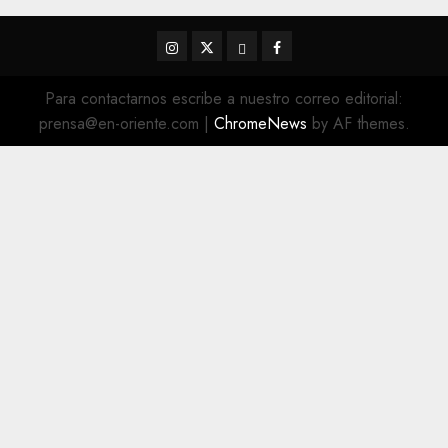
Instagram
Twitter
Threads
Facebook
@EnOriente
(X)
Para contactarnos escribe a nuestro correo editorial:
prensa@en-oriente.com
|
ChromeNews
by AF themes.