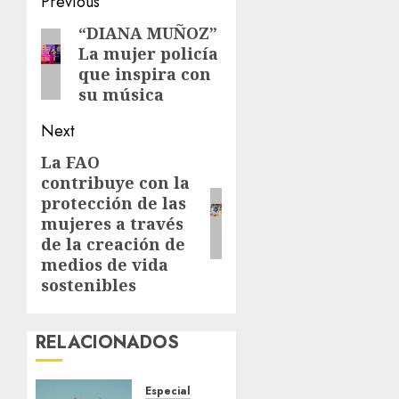
Post
Previous
navigation
“DIANA MUÑOZ”
Previous
La mujer policía
post:
que inspira con
su música
Next
La FAO
Next
contribuye con la
post:
protección de las
mujeres a través
de la creación de
medios de vida
sostenibles
RELACIONADOS
Especial