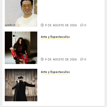
Tras conquistar al público en
Bogotá, la obra de Alejandro
Londoño llega a Medellín
dentro del Gran Salón BAT
9 DE AGOSTO DE 2026
0
Arte y Espectaculos
“Beso de esos”: El tema viral
con el que Aloisio
internacionaliza su carrera
9 DE AGOSTO DE 2026
0
Arte y Espectaculos
R.Cela presenta «Máquina de
Guerra», un poderoso himno
sobre la resistencia, la
transformación y la fuerza
interior
9 DE AGOSTO DE 2026
0