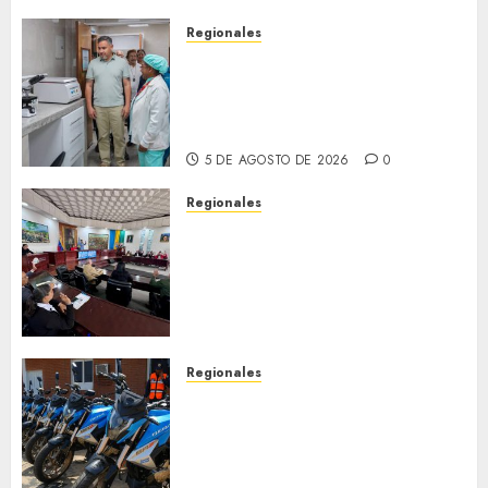
Regionales
Plan Anzoátegui Nuestro
fortalece la salud en Bruzual
con nuevo laboratorio para el
Hospital de Clarines
5 DE AGOSTO DE 2026
0
Regionales
Cleanz aprueba en 1ra
discusión Proyecto de Ley en
cuanto a Prevención en caso
de Desastres Naturales en el
estado
5 DE AGOSTO DE 2026
0
Regionales
Alcaldesa Sugey Herrera dota
con 14 motos a la Dirección de
Vigilancia y Tránsito
Terrestre