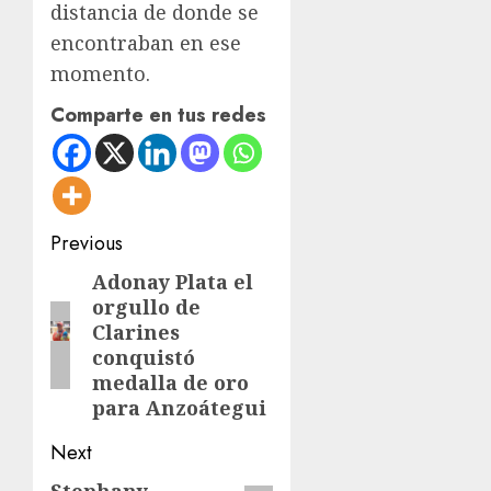
distancia de donde se
encontraban en ese
momento.
Comparte en tus redes
Post
Previous
navigation
Adonay Plata el
Previous
orgullo de
post:
Clarines
conquistó
medalla de oro
para Anzoátegui
Next
Stephany