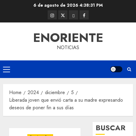
Skip
6 de agosto de 2026
4:38:32 PM
to
Instagram
Twitter
Threads
Facebook
content
@EnOriente
(X)
ENORIENTE
NOTICIAS
Primary
Menu
Home
2024
diciembre
5
Liberada joven que envió carta a su madre expresando
deseos de poner fin a sus días
BUSCAR