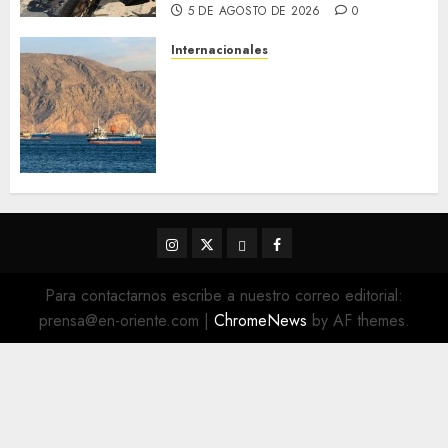
5 DE AGOSTO DE 2026
0
Internacionales
Trump advierte que Irán será
«golpeado con mucha fuerza»
mientras el acuerdo sobre el
Estrecho de Ormuz sigue sin
concretarse
5 DE AGOSTO DE 2026
0
Instagram
Twitter
Threads
Facebook
@EnOriente
(X)
Para contactarnos escribe a nuestro correo editorial:
prensa@en-oriente.com
|
ChromeNews
by AF themes.