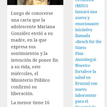
(MISO)
lanzará una
Luego de conocerse
nueva y
una carta que la
emocionante
adolescente Mariana
iniciativa
González envió a su
llamada
madre, en la que
«Reach for the
expresa sus
Stars»
sentimientos y la
Plan
Anzoátegui
intención de poner fin
Nuestro
a su vida, este
fortalece la
miércoles, el
salud en
Ministerio Público
Bruzual con
confirmó su
nuevo
liberación.
laboratorio
para el
La menor tiene 16