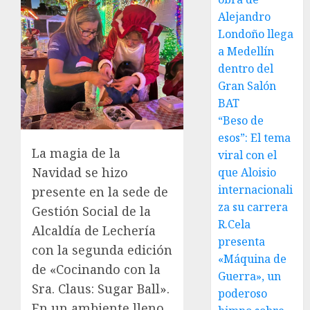
Alejandro
Londoño llega
a Medellín
dentro del
Gran Salón
BAT
“Beso de
esos”: El tema
La magia de la
viral con el
Navidad se hizo
que Aloisio
internacionali
presente en la sede de
za su carrera
Gestión Social de la
R.Cela
Alcaldía de Lechería
presenta
con la segunda edición
«Máquina de
de «Cocinando con la
Guerra», un
Sra. Claus: Sugar Ball».
poderoso
En un ambiente lleno