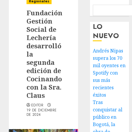
Regionales
Fundación
Gestión
LO
Social de
NUEVO
Lechería
desarrolló
Andrés Nipas
la
supera los 70
segunda
mil oyentes en
edición de
Spotify con
Cocinando
sus más
con la Sra.
recientes
Claus
éxitos
Tras
EDITOR
conquistar al
19 DE DICIEMBRE
DE 2024
público en
Bogotá, la
obra de