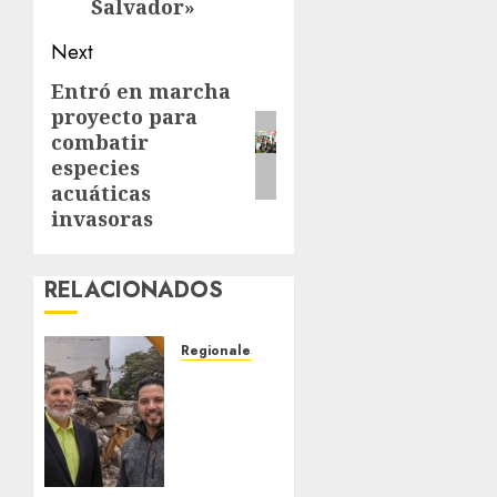
Salvador»
Next
Entró en marcha
Next
proyecto para
post:
combatir
especies
acuáticas
invasoras
RELACIONADOS
Regionales
Realizarán
foro
sobre
terremotos,
prevención