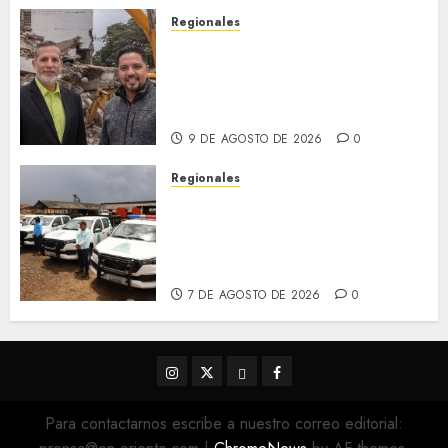
9 DE AGOSTO DE 2026
0
Regionales
Realizarán foro sobre
terremotos, prevención y
seguridad ante sismos en
Lechería
9 DE AGOSTO DE 2026
0
Regionales
Siembra de pino Caribe
impulsa alianza comunal y
reactivación industrial en
Monagas
7 DE AGOSTO DE 2026
0
Instagram
Twitter
Threads
Facebook
@EnOriente
(X)
Para contactarnos escribe a nuestro correo editorial: