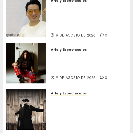
Arte y Espectaculos
Tras conquistar al público en
Bogotá, la obra de Alejandro
Londoño llega a Medellín
dentro del Gran Salón BAT
9 DE AGOSTO DE 2026
0
Arte y Espectaculos
“Beso de esos”: El tema viral
con el que Aloisio
internacionaliza su carrera
9 DE AGOSTO DE 2026
0
Arte y Espectaculos
R.Cela presenta «Máquina de
Guerra», un poderoso himno
sobre la resistencia, la
transformación y la fuerza
interior