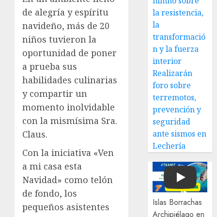
himno sobre
de alegría y espíritu
la resistencia,
la
navideño, más de 20
transformació
niños tuvieron la
n y la fuerza
oportunidad de poner
interior
a prueba sus
Realizarán
habilidades culinarias
foro sobre
y compartir un
terremotos,
momento inolvidable
prevención y
con la mismísima Sra.
seguridad
Claus.
ante sismos en
Lechería
Con la iniciativa «Ven
a mi casa esta
Navidad» como telón
Play
de fondo, los
Islas Borrachas
pequeños asistentes
Archipiélago en