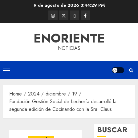
Skip
9 de agosto de 2026
3:44:29 PM
to
Instagram
Twitter
Threads
Facebook
content
@EnOriente
(X)
ENORIENTE
NOTICIAS
Primary
Menu
Home
2024
diciembre
19
Fundación Gestión Social de Lechería desarrolló la
segunda edición de Cocinando con la Sra. Claus
BUSCAR