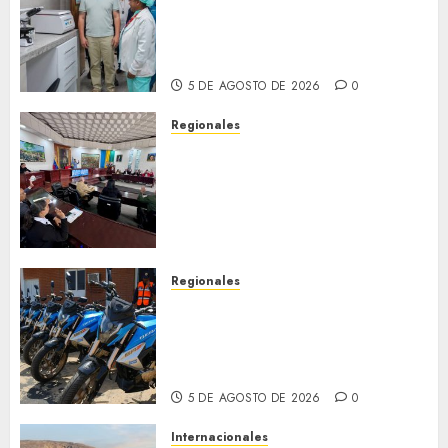
fortalece la salud en Bruzual
con nuevo laboratorio para el
Hospital de Clarines
5 DE AGOSTO DE 2026
0
Regionales
Cleanz aprueba en 1ra
discusión Proyecto de Ley en
cuanto a Prevención en caso
de Desastres Naturales en el
estado
5 DE AGOSTO DE 2026
0
Regionales
Alcaldesa Sugey Herrera dota
con 14 motos a la Dirección de
Vigilancia y Tránsito
Terrestre
5 DE AGOSTO DE 2026
0
Internacionales