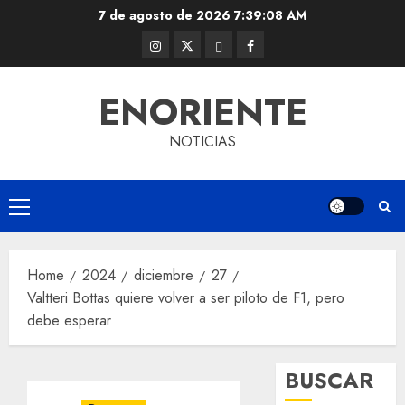
Skip
7 de agosto de 2026
7:39:08 AM
to
Instagram
Twitter
Threads
Facebook
content
@EnOriente
(X)
ENORIENTE
NOTICIAS
Primary
Menu
Home
2024
diciembre
27
Valtteri Bottas quiere volver a ser piloto de F1, pero
debe esperar
BUSCAR