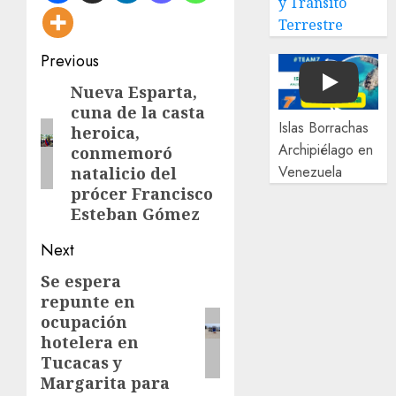
y Tránsito
Terrestre
Post
Previous
navigation
Nueva Esparta,
Previous
Play
cuna de la casta
post:
Islas Borrachas
heroica,
Archipiélago en
conmemoró
Venezuela
natalicio del
prócer Francisco
Esteban Gómez
Next
Se espera
Next
repunte en
post:
ocupación
hotelera en
Tucacas y
Margarita para