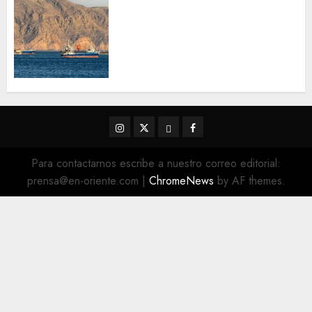
Trump advierte que Irán será
«golpeado con mucha fuerza»
mientras el acuerdo sobre el
Estrecho de Ormuz sigue sin
concretarse
5 DE AGOSTO DE 2026
0
Instagram
Twitter
Threads
Facebook
@EnOriente
(X)
Para contactarnos escribe a nuestro correo editorial:
prensa@en-oriente.com
|
ChromeNews
by AF themes.