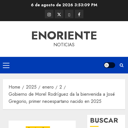
Skip
6 de agosto de 2026
3:53:10 PM
to
Instagram
Twitter
Threads
Facebook
content
@EnOriente
(X)
ENORIENTE
NOTICIAS
Primary
Menu
Home
2025
enero
2
Gobierno de Morel Rodríguez da la bienvenida a José
Gregorio, primer neoespartano nacido en 2025
BUSCAR