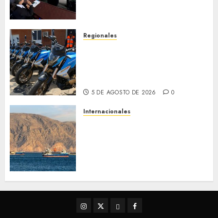
de Desastres Naturales en el
estado
5 DE AGOSTO DE 2026
0
Regionales
Alcaldesa Sugey Herrera dota
con 14 motos a la Dirección de
Vigilancia y Tránsito
Terrestre
5 DE AGOSTO DE 2026
0
Internacionales
Trump advierte que Irán será
«golpeado con mucha fuerza»
mientras el acuerdo sobre el
Estrecho de Ormuz sigue sin
concretarse
5 DE AGOSTO DE 2026
0
Instagram
Twitter
Threads
Facebook