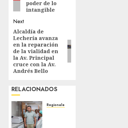
poder de lo
intangible
Next
Alcaldía de
Next
Lechería avanza
post:
en la reparación
de la vialidad en
la Av. Principal
cruce con la Av.
Andrés Bello
RELACIONADOS
Regionales
Plan
Anzoátegui
Nuestro