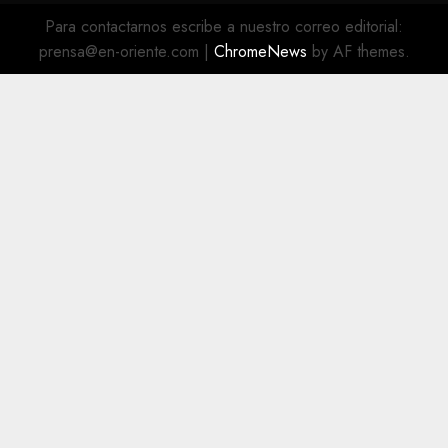
@EnOriente
(X)
Para contactarnos escribe a nuestro correo editorial:
prensa@en-oriente.com
|
ChromeNews
by AF themes.