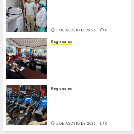
Plan Anzoátegui Nuestro
fortalece la salud en Bruzual
con nuevo laboratorio para el
Hospital de Clarines
5 DE AGOSTO DE 2026
0
Regionales
Cleanz aprueba en 1ra
discusión Proyecto de Ley en
cuanto a Prevención en caso
de Desastres Naturales en el
estado
5 DE AGOSTO DE 2026
0
Regionales
Alcaldesa Sugey Herrera dota
con 14 motos a la Dirección de
Vigilancia y Tránsito
Terrestre
5 DE AGOSTO DE 2026
0