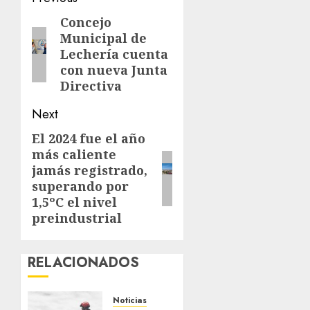
navigation
Concejo
Previous
Municipal de
post:
Lechería cuenta
con nueva Junta
Directiva
Next
El 2024 fue el año
Next
más caliente
post:
jamás registrado,
superando por
1,5ºC el nivel
preindustrial
RELACIONADOS
Noticias