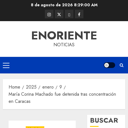
Skip
8 de agosto de 2026
8:29:01 AM
to
Instagram
Twitter
Threads
Facebook
content
@EnOriente
(X)
ENORIENTE
NOTICIAS
Primary
Menu
Home
2025
enero
9
María Corina Machado fue detenida tras concentración
en Caracas
BUSCAR