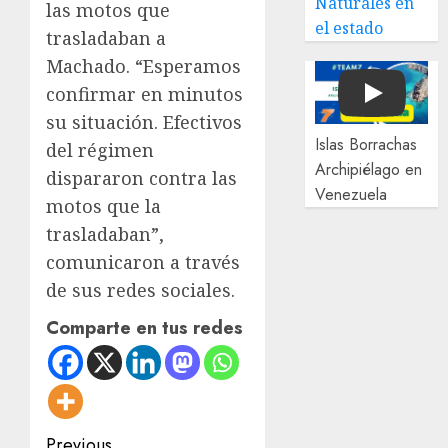
Naturales en
las motos que
el estado
trasladaban a
Machado. “Esperamos
confirmar en minutos
Play
su situación. Efectivos
Islas Borrachas
del régimen
Archipiélago en
dispararon contra las
Venezuela
motos que la
trasladaban”,
comunicaron a través
de sus redes sociales.
Comparte en tus redes
Post
Previous