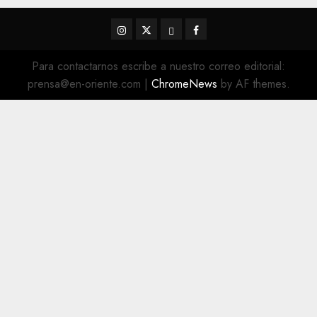
Instagram
Twitter
Threads
Facebook
@EnOriente
(X)
Para contactarnos escribe a nuestro correo editorial:
prensa@en-oriente.com
|
ChromeNews
by AF themes.