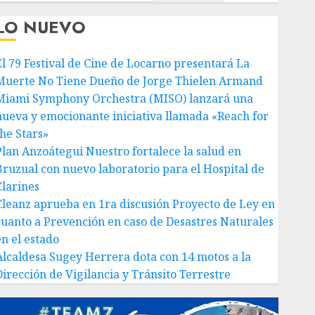
LO NUEVO
El 79 Festival de Cine de Locarno presentará La
Muerte No Tiene Dueño de Jorge Thielen Armand
Miami Symphony Orchestra (MISO) lanzará una
nueva y emocionante iniciativa llamada «Reach for
the Stars»
Plan Anzoátegui Nuestro fortalece la salud en
Bruzual con nuevo laboratorio para el Hospital de
Clarines
Cleanz aprueba en 1ra discusión Proyecto de Ley en
cuanto a Prevención en caso de Desastres Naturales
en el estado
Alcaldesa Sugey Herrera dota con 14 motos a la
Dirección de Vigilancia y Tránsito Terrestre