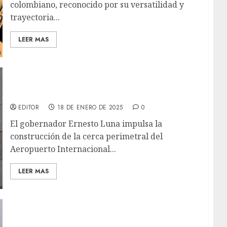
colombiano, reconocido por su versatilidad y
trayectoria...
LEER MAS
Gobernación construye cerca perimetral del
Aeropuerto José Tadeo Monagas en Maturín
EDITOR
18 DE ENERO DE 2025
0
El gobernador Ernesto Luna impulsa la
construcción de la cerca perimetral del
Aeropuerto Internacional...
LEER MAS
Revisarán comodatos en las instalaciones