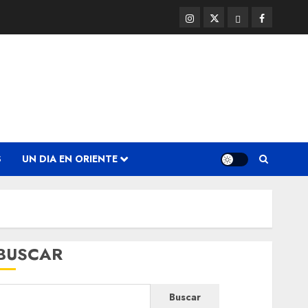
Instagram
Twitter
Threads
Facebook
@EnOriente
(X)
S
UN DIA EN ORIENTE
BUSCAR
Buscar