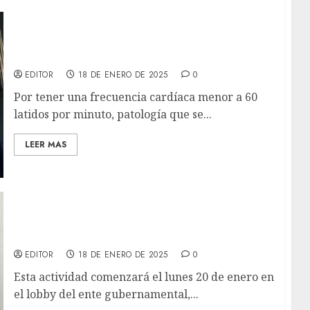
Cardiovascular de Oriente inició jornadas de
implantes de marcapasos 2025
EDITOR
18 DE ENERO DE 2025
0
Por tener una frecuencia cardíaca menor a 60
latidos por minuto, patología que se...
LEER MAS
Gobernación de Nueva Esparta realizará
jornada de entrega de Fe de Vida
EDITOR
18 DE ENERO DE 2025
0
Esta actividad comenzará el lunes 20 de enero en
el lobby del ente gubernamental,...