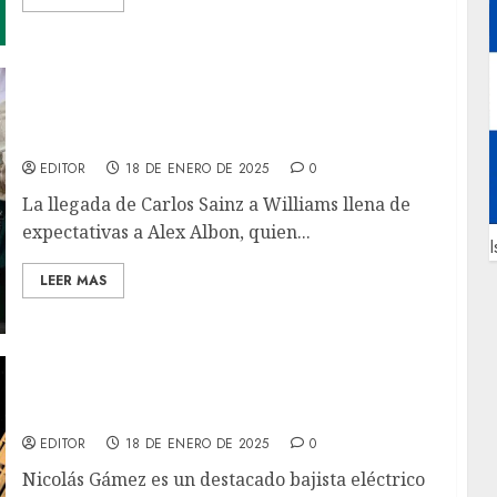
Alex Albon: “Creo que nadie sabe en donde
estoy.”
EDITOR
18 DE ENERO DE 2025
0
La llegada de Carlos Sainz a Williams llena de
expectativas a Alex Albon, quien...
I
LEER MAS
Nicolás Gámez explora el jazz
norteamericano desde su origen colombiano
EDITOR
18 DE ENERO DE 2025
0
Nicolás Gámez es un destacado bajista eléctrico