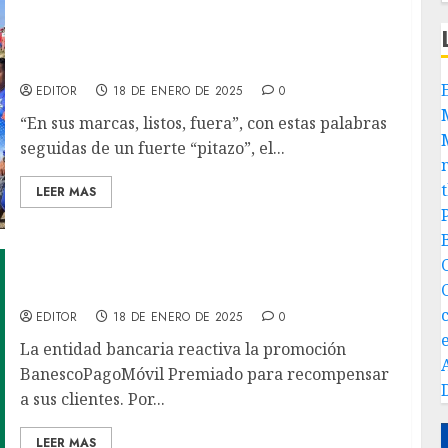
Más de 50 atletas nadaron aguas abiertas el
río Orinoco desde el municipio
Independencia
EDITOR
18 DE ENERO DE 2025
0
“En sus marcas, listos, fuera”, con estas palabras
seguidas de un fuerte “pitazo”, el...
LEER MAS
BanescoPagoMóvil premia a sus clientes
EDITOR
18 DE ENERO DE 2025
0
La entidad bancaria reactiva la promoción
BanescoPagoMóvil Premiado para recompensar
a sus clientes. Por...
LEER MAS