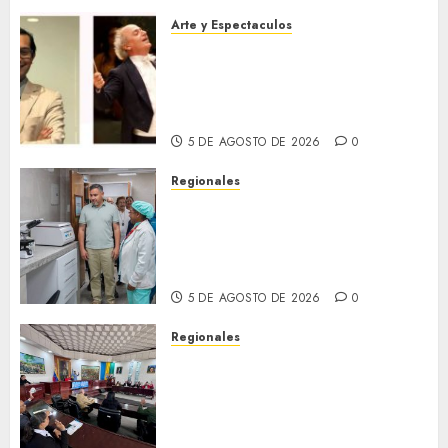
Arte y Espectaculos
Miami Symphony Orchestra
(MISO) lanzará una nueva y
emocionante iniciativa
llamada «Reach for the Stars»
5 DE AGOSTO DE 2026
0
Regionales
Plan Anzoátegui Nuestro
fortalece la salud en Bruzual
con nuevo laboratorio para el
Hospital de Clarines
5 DE AGOSTO DE 2026
0
Regionales
Cleanz aprueba en 1ra
discusión Proyecto de Ley en
cuanto a Prevención en caso
de Desastres Naturales en el