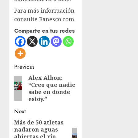
Para más información
consulte Banesco.com.
Comparte en tus redes
Post
Previous
navigation
Alex Albon:
Previous
“Creo que nadie
post:
sabe en donde
estoy.”
Next
Más de 50 atletas
Next
nadaron aguas
post:
abiertas el río