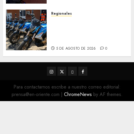
estado
5 DE AGOSTO DE 2026
0
Regionales
Alcaldesa Sugey Herrera dota
con 14 motos a la Dirección de
Vigilancia y Tránsito
Terrestre
5 DE AGOSTO DE 2026
0
Instagram
Twitter
Threads
Facebook
@EnOriente
(X)
Para contactarnos escribe a nuestro correo editorial:
prensa@en-oriente.com
|
ChromeNews
by AF themes.