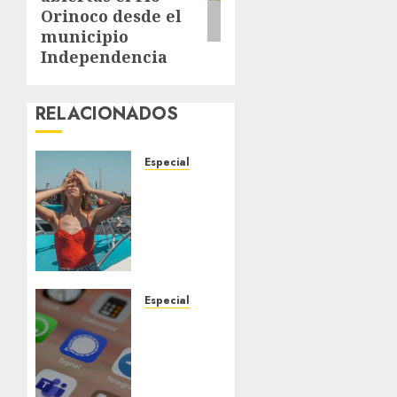
Orinoco desde el
municipio
Independencia
RELACIONADOS
Especial
Un
posible
El Niño
sin
precedentes
aumenta
las
Especial
probabilidades
Telegram
de que
aclara
2026
retirada
sea el
temporal