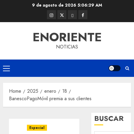
Skip
9 de agosto de 2026
5:06:30 AM
to
Instagram
Twitter
Threads
Facebook
content
@EnOriente
(X)
ENORIENTE
NOTICIAS
Primary
Menu
Home
2025
enero
18
BanescoPagoMóvil premia a sus clientes
BUSCAR
Especial