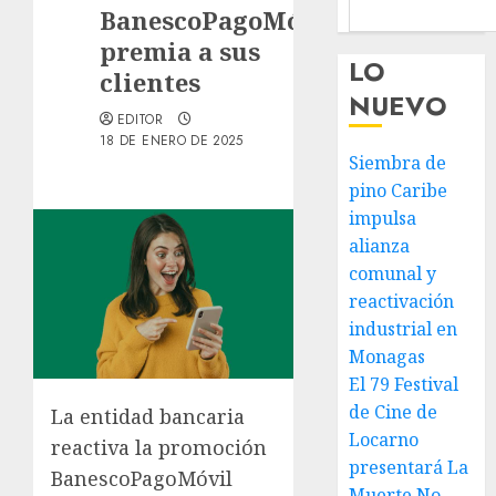
BanescoPagoMóvil
premia a sus
LO
clientes
NUEVO
EDITOR
18 DE ENERO DE 2025
Siembra de
pino Caribe
impulsa
alianza
comunal y
reactivación
industrial en
Monagas
El 79 Festival
de Cine de
La entidad bancaria
Locarno
reactiva la promoción
presentará La
BanescoPagoMóvil
Muerte No