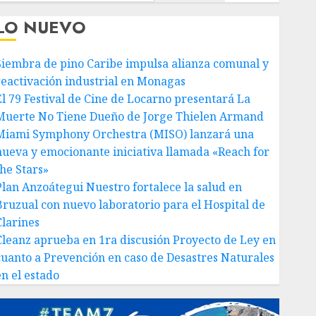
LO NUEVO
Siembra de pino Caribe impulsa alianza comunal y
reactivación industrial en Monagas
El 79 Festival de Cine de Locarno presentará La
Muerte No Tiene Dueño de Jorge Thielen Armand
Miami Symphony Orchestra (MISO) lanzará una
nueva y emocionante iniciativa llamada «Reach for
the Stars»
Plan Anzoátegui Nuestro fortalece la salud en
Bruzual con nuevo laboratorio para el Hospital de
Clarines
Cleanz aprueba en 1ra discusión Proyecto de Ley en
cuanto a Prevención en caso de Desastres Naturales
en el estado