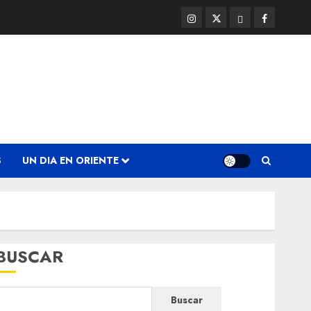
Instagram
Twitter
Threads
Facebook
@EnOriente
(X)
S
UN DIA EN ORIENTE
BUSCAR
Buscar