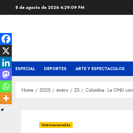
Skip
8 de agosto de 2026
4:29:10 PM
to
content
ESPECIAL
DEPORTES
ARTE Y ESPECTACULOS
Home
2025
enero
23
Colombia: La ONU cond
Internacionales