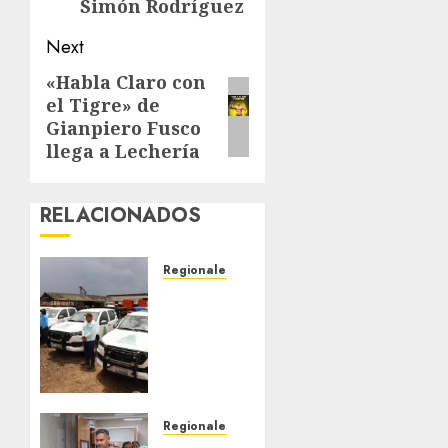
Simón Rodríguez
Next
«Habla Claro con
Next
el Tigre» de
post:
Gianpiero Fusco
llega a Lechería
RELACIONADOS
Regionales
Siembra
de pino
Caribe
impulsa
alianza
comunal
y
Regionales