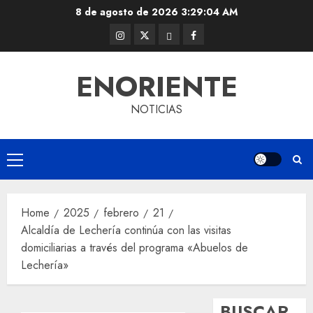
Skip
8 de agosto de 2026
3:29:05 AM
to
Instagram
Twitter
Threads
Facebook
content
@EnOriente
(X)
ENORIENTE
NOTICIAS
Primary
Menu
Home
2025
febrero
21
Alcaldía de Lechería continúa con las visitas
domiciliarias a través del programa «Abuelos de
Lechería»
BUSCAR