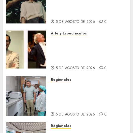
Locarno presentará La Muerte
No Tiene Dueño de Jorge
Thielen Armand
5 DE AGOSTO DE 2026
0
Arte y Espectaculos
Miami Symphony Orchestra
(MISO) lanzará una nueva y
emocionante iniciativa
llamada «Reach for the Stars»
5 DE AGOSTO DE 2026
0
Regionales
Plan Anzoátegui Nuestro
fortalece la salud en Bruzual
con nuevo laboratorio para el
Hospital de Clarines
5 DE AGOSTO DE 2026
0
Regionales