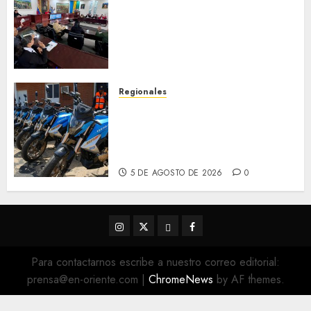
Cleanz aprueba en 1ra
discusión Proyecto de Ley en
cuanto a Prevención en caso
de Desastres Naturales en el
estado
5 DE AGOSTO DE 2026
0
Regionales
Alcaldesa Sugey Herrera dota
con 14 motos a la Dirección de
Vigilancia y Tránsito
Terrestre
5 DE AGOSTO DE 2026
0
Instagram
Twitter
Threads
Facebook
@EnOriente
(X)
Para contactarnos escribe a nuestro correo editorial:
prensa@en-oriente.com
|
ChromeNews
by AF themes.