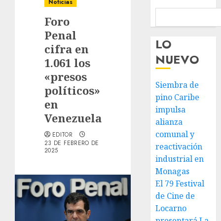
Noticias
Foro
Penal
LO
cifra en
NUEVO
1.061 los
«presos
Siembra de
políticos»
pino Caribe
en
impulsa
Venezuela
alianza
comunal y
EDITOR
23 DE FEBRERO DE
reactivación
2025
industrial en
Monagas
El 79 Festival
de Cine de
Locarno
presentará La