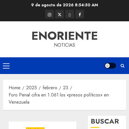
Skip
9 de agosto de 2026
8:54:51 AM
to
Instagram
Twitter
Threads
Facebook
content
@EnOriente
(X)
ENORIENTE
NOTICIAS
Primary
Menu
Home
2025
febrero
23
Foro Penal cifra en 1.061 los «presos políticos» en
Venezuela
BUSCAR