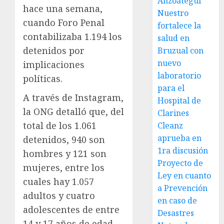
Anzoátegui
hace una semana,
Nuestro
cuando Foro Penal
fortalece la
contabilizaba 1.194 los
salud en
detenidos por
Bruzual con
nuevo
implicaciones
laboratorio
políticas.
para el
A través de Instagram,
Hospital de
la ONG detalló que, del
Clarines
total de los 1.061
Cleanz
aprueba en
detenidos, 940 son
1ra discusión
hombres y 121 son
Proyecto de
mujeres, entre los
Ley en cuanto
cuales hay 1.057
a Prevención
adultos y cuatro
en caso de
adolescentes de entre
Desastres
14 y 17 años de edad,