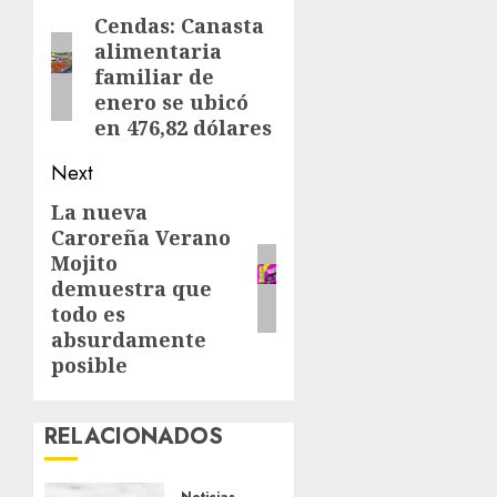
navigation
Cendas: Canasta
Previous
alimentaria
post:
familiar de
enero se ubicó
en 476,82 dólares
Next
La nueva
Next
Caroreña Verano
post:
Mojito
demuestra que
todo es
absurdamente
posible
RELACIONADOS
Noticias