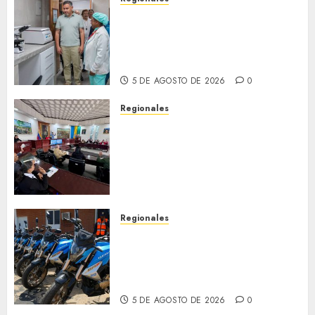
Plan Anzoátegui Nuestro
fortalece la salud en Bruzual
con nuevo laboratorio para el
Hospital de Clarines
5 DE AGOSTO DE 2026
0
Regionales
Cleanz aprueba en 1ra
discusión Proyecto de Ley en
cuanto a Prevención en caso
de Desastres Naturales en el
estado
5 DE AGOSTO DE 2026
0
Regionales
Alcaldesa Sugey Herrera dota
con 14 motos a la Dirección de
Vigilancia y Tránsito
Terrestre
5 DE AGOSTO DE 2026
0