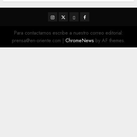
Instagram
Twitter
Threads
Facebook
@EnOriente
(X)
Para contactarnos escribe a nuestro correo editorial:
prensa@en-oriente.com
|
ChromeNews
by AF themes.