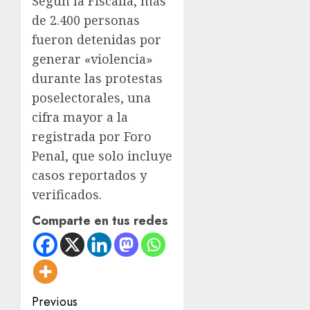
Según la Fiscalía, más
de 2.400 personas
fueron detenidas por
generar «violencia»
durante las protestas
poselectorales, una
cifra mayor a la
registrada por Foro
Penal, que solo incluye
casos reportados y
verificados.
Comparte en tus redes
Post
Previous