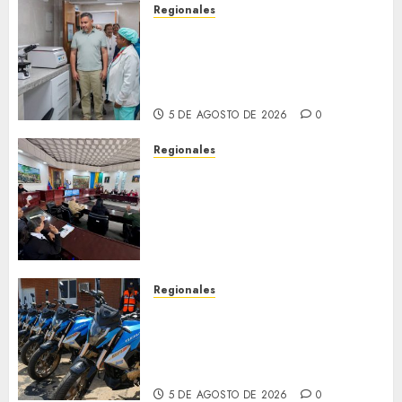
Regionales
Plan Anzoátegui Nuestro
fortalece la salud en Bruzual
con nuevo laboratorio para el
Hospital de Clarines
5 DE AGOSTO DE 2026
0
Regionales
Cleanz aprueba en 1ra
discusión Proyecto de Ley en
cuanto a Prevención en caso
de Desastres Naturales en el
estado
5 DE AGOSTO DE 2026
0
Regionales
Alcaldesa Sugey Herrera dota
con 14 motos a la Dirección de
Vigilancia y Tránsito
Terrestre
5 DE AGOSTO DE 2026
0