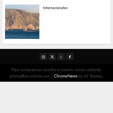
Internacionales
Trump advierte que Irán será
«golpeado con mucha fuerza»
mientras el acuerdo sobre el
Estrecho de Ormuz sigue sin
concretarse
5 DE AGOSTO DE 2026
0
Instagram
Twitter
Threads
Facebook
@EnOriente
(X)
Para contactarnos escribe a nuestro correo editorial:
prensa@en-oriente.com
|
ChromeNews
by AF themes.