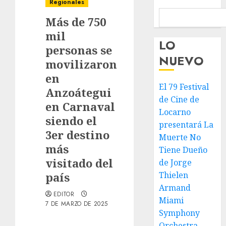
Regionales
Más de 750
mil
LO
personas se
NUEVO
movilizaron
en
El 79 Festival
Anzoátegui
de Cine de
en Carnaval
Locarno
siendo el
presentará La
3er destino
Muerte No
más
Tiene Dueño
visitado del
de Jorge
país
Thielen
Armand
EDITOR
Miami
7 DE MARZO DE 2025
Symphony
Orchestra