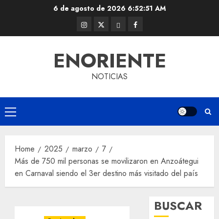
Skip
6 de agosto de 2026
6:52:51 AM
to
Instagram
Twitter
Threads
Facebook
content
@EnOriente
(X)
ENORIENTE
NOTICIAS
Primary
Menu
Home
2025
marzo
7
Más de 750 mil personas se movilizaron en Anzoátegui
en Carnaval siendo el 3er destino más visitado del país
BUSCAR