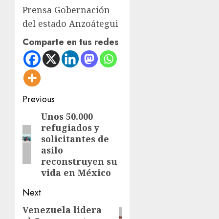
Prensa Gobernación
del estado Anzoátegui
Comparte en tus redes
Post
Previous
navigation
Unos 50.000
Previous
refugiados y
post:
solicitantes de
asilo
reconstruyen su
vida en México
Next
Venezuela lidera
Next