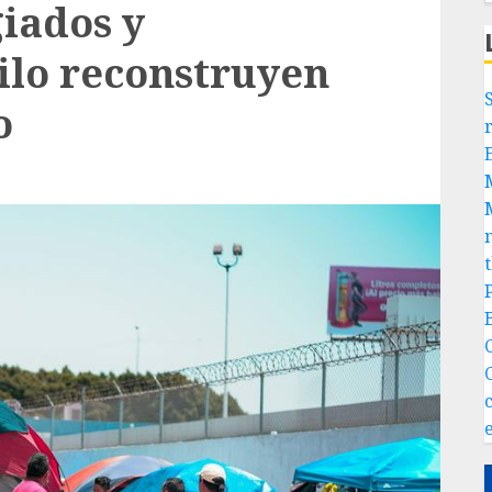
giados y
silo reconstruyen
o