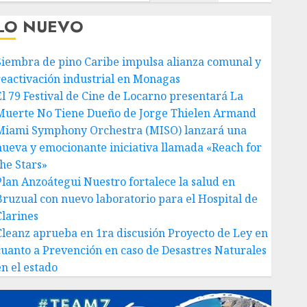
LO NUEVO
Siembra de pino Caribe impulsa alianza comunal y
reactivación industrial en Monagas
El 79 Festival de Cine de Locarno presentará La
Muerte No Tiene Dueño de Jorge Thielen Armand
Miami Symphony Orchestra (MISO) lanzará una
nueva y emocionante iniciativa llamada «Reach for
the Stars»
Plan Anzoátegui Nuestro fortalece la salud en
Bruzual con nuevo laboratorio para el Hospital de
Clarines
Cleanz aprueba en 1ra discusión Proyecto de Ley en
cuanto a Prevención en caso de Desastres Naturales
en el estado