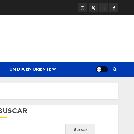
Instagram
Twitter
Threads
Facebook
@EnOriente
(X)
S
UN DIA EN ORIENTE
BUSCAR
Buscar