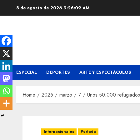
Skip
8 de agosto de 2026
9:26:10 AM
to
content
ESPECIAL
DEPORTES
ARTE Y ESPECTACULOS
Home
2025
marzo
7
Unos 50.000 refugiados y
Internacionales
Portada