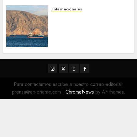
Internacionales
Trump advierte que Irán será
«golpeado con mucha fuerza»
mientras el acuerdo sobre el
Estrecho de Ormuz sigue sin
concretarse
5 DE AGOSTO DE 2026
0
Instagram
Twitter
Threads
Facebook
@EnOriente
(X)
Para contactarnos escribe a nuestro correo editorial:
prensa@en-oriente.com
|
ChromeNews
by AF themes.