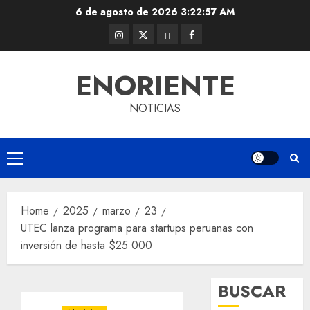
Skip
6 de agosto de 2026
3:22:58 AM
to
Instagram
Twitter
Threads
Facebook
content
@EnOriente
(X)
ENORIENTE
NOTICIAS
Primary
Menu
Home
2025
marzo
23
UTEC lanza programa para startups peruanas con
inversión de hasta $25 000
BUSCAR