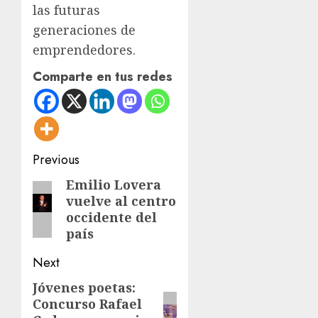
las futuras
generaciones de
emprendedores.
Comparte en tus redes
Post
Previous
navigation
Emilio Lovera
Previous
vuelve al centro
post:
occidente del
país
Next
Jóvenes poetas:
Next
Concurso Rafael
post: