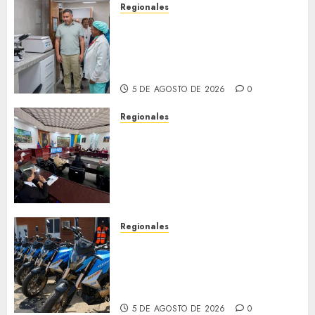
Regionales
Plan Anzoátegui Nuestro
fortalece la salud en Bruzual
con nuevo laboratorio para el
Hospital de Clarines
5 DE AGOSTO DE 2026
0
Regionales
Cleanz aprueba en 1ra
discusión Proyecto de Ley en
cuanto a Prevención en caso
de Desastres Naturales en el
estado
5 DE AGOSTO DE 2026
0
Regionales
Alcaldesa Sugey Herrera dota
con 14 motos a la Dirección de
Vigilancia y Tránsito
Terrestre
5 DE AGOSTO DE 2026
0