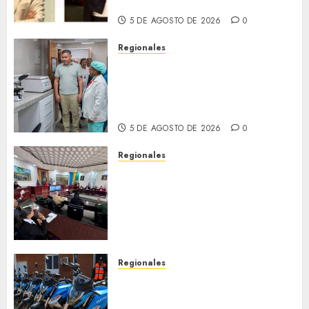
llamada «Reach for the Stars»
5 DE AGOSTO DE 2026
0
Regionales
Plan Anzoátegui Nuestro
fortalece la salud en Bruzual
con nuevo laboratorio para el
Hospital de Clarines
5 DE AGOSTO DE 2026
0
Regionales
Cleanz aprueba en 1ra
discusión Proyecto de Ley en
cuanto a Prevención en caso
de Desastres Naturales en el
estado
5 DE AGOSTO DE 2026
0
Regionales
Alcaldesa Sugey Herrera dota
con 14 motos a la Dirección de