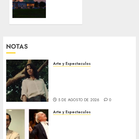
mientras
UU.
el
endurecen
acuerdo
presión
sobre
sobre
el
la
Estrecho
transición
de
venezolana
NOTAS
Ormuz
sigue
4 DE
AGOSTO
sin
Arte y Espectaculos
DE 2026
concretarse
El 79 Festival de Cine de
0
Locarno presentará La Muerte
5 DE
No Tiene Dueño de Jorge
AGOSTO
Thielen Armand
DE 2026
0
5 DE AGOSTO DE 2026
0
Arte y Espectaculos
Miami Symphony Orchestra
(MISO) lanzará una nueva y
emocionante iniciativa