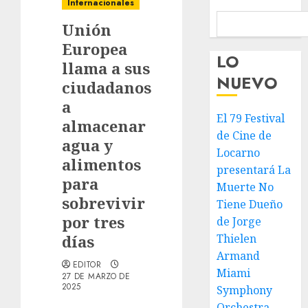
Internacionales
Unión
Europea
LO
llama a sus
NUEVO
ciudadanos
a
El 79 Festival
almacenar
de Cine de
agua y
Locarno
alimentos
presentará La
para
Muerte No
sobrevivir
Tiene Dueño
por tres
de Jorge
días
Thielen
Armand
EDITOR
Miami
27 DE MARZO DE
2025
Symphony
Orchestra