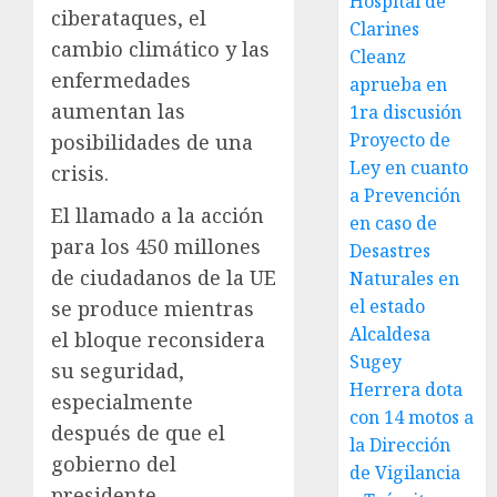
Hospital de
ciberataques, el
Clarines
cambio climático y las
Cleanz
enfermedades
aprueba en
aumentan las
1ra discusión
Proyecto de
posibilidades de una
Ley en cuanto
crisis.
a Prevención
El llamado a la acción
en caso de
para los 450 millones
Desastres
de ciudadanos de la UE
Naturales en
el estado
se produce mientras
Alcaldesa
el bloque reconsidera
Sugey
su seguridad,
Herrera dota
especialmente
con 14 motos a
después de que el
la Dirección
gobierno del
de Vigilancia
presidente