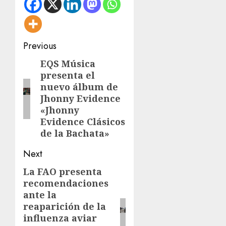
Post
Previous
navigation
EQS Música
Previous
presenta el
post:
nuevo álbum de
Jhonny Evidence
«Jhonny
Evidence Clásicos
de la Bachata»
Next
La FAO presenta
Next
recomendaciones
post:
ante la
reaparición de la
influenza aviar