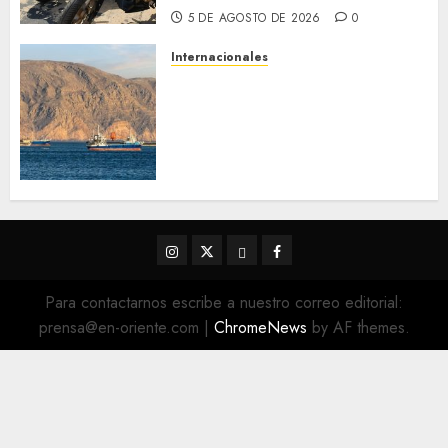
5 DE AGOSTO DE 2026
0
Internacionales
Trump advierte que Irán será
«golpeado con mucha fuerza»
mientras el acuerdo sobre el
Estrecho de Ormuz sigue sin
concretarse
5 DE AGOSTO DE 2026
0
Instagram
Twitter
Threads
Facebook
@EnOriente
(X)
Para contactarnos escribe a nuestro correo editorial:
prensa@en-oriente.com
|
ChromeNews
by AF themes.