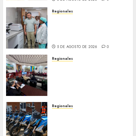
Regionales
Plan Anzoátegui Nuestro
fortalece la salud en Bruzual
con nuevo laboratorio para el
Hospital de Clarines
5 DE AGOSTO DE 2026
0
Regionales
Cleanz aprueba en 1ra
discusión Proyecto de Ley en
cuanto a Prevención en caso
de Desastres Naturales en el
estado
5 DE AGOSTO DE 2026
0
Regionales
Alcaldesa Sugey Herrera dota
con 14 motos a la Dirección de
Vigilancia y Tránsito
Terrestre