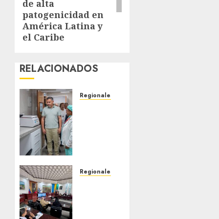
de alta
patogenicidad en
América Latina y
el Caribe
RELACIONADOS
Regionales
Plan
Anzoátegui
Nuestro
fortalece
la
salud
en
Regionales
Bruzual
Cleanz
con
aprueba
nuevo
en 1ra
laboratorio
discusión