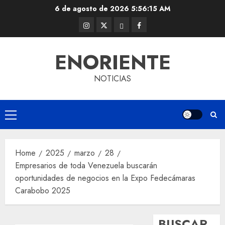
Skip
6 de agosto de 2026
5:56:16 AM
to
Instagram
Twitter
Threads
Facebook
content
@EnOriente
(X)
ENORIENTE
NOTICIAS
Primary
Menu
Home
2025
marzo
28
Empresarios de toda Venezuela buscarán
oportunidades de negocios en la Expo Fedecámaras
Carabobo 2025
BUSCAR