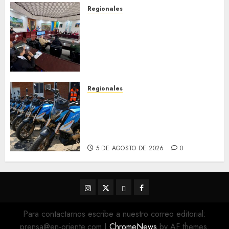
Regionales
Cleanz aprueba en 1ra
discusión Proyecto de Ley en
cuanto a Prevención en caso
de Desastres Naturales en el
estado
5 DE AGOSTO DE 2026
0
Regionales
Alcaldesa Sugey Herrera dota
con 14 motos a la Dirección de
Vigilancia y Tránsito
Terrestre
5 DE AGOSTO DE 2026
0
Instagram
Twitter
Threads
Facebook
@EnOriente
(X)
Para contactarnos escribe a nuestro correo editorial:
prensa@en-oriente.com
|
ChromeNews
by AF themes.