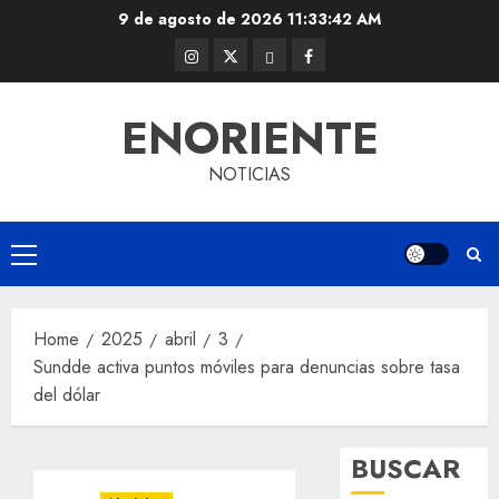
Skip
9 de agosto de 2026
11:33:43 AM
to
Instagram
Twitter
Threads
Facebook
content
@EnOriente
(X)
ENORIENTE
NOTICIAS
Primary
Menu
Home
2025
abril
3
Sundde activa puntos móviles para denuncias sobre tasa
del dólar
BUSCAR