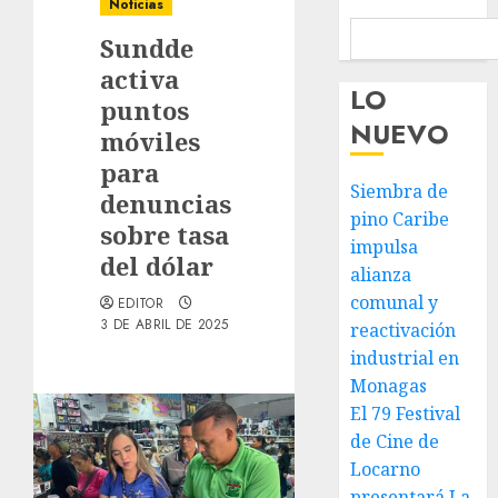
Noticias
Sundde
activa
LO
puntos
NUEVO
móviles
para
Siembra de
denuncias
pino Caribe
sobre tasa
impulsa
del dólar
alianza
comunal y
EDITOR
3 DE ABRIL DE 2025
reactivación
industrial en
Monagas
El 79 Festival
de Cine de
Locarno
presentará La