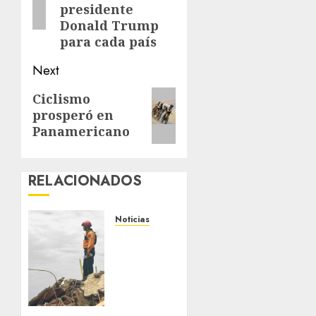
presidente
Donald Trump
para cada país
Next
Next
Ciclismo
prosperó en
post:
Panamericano
RELACIONADOS
Noticias
Venezuela:
la
esperanza
sigue
en pie
tras los