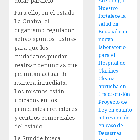
dólar paralelo.
Anzoátegui
Nuestro
Para ello, en el estado
fortalece la
La Guaira, el
salud en
organismo regulador
Bruzual con
activó «puntos justos»
nuevo
para que los
laboratorio
para el
ciudadanos puedan
Hospital de
realizar denuncias que
Clarines
permitan actuar de
Cleanz
manera inmediata.
aprueba en
Los mismos están
1ra discusión
ubicados en los
Proyecto de
principales corredores
Ley en cuanto
y centros comerciales
a Prevención
en caso de
del estado.
Desastres
La Sundde busca