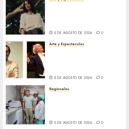
El 79 Festival de Cine de
Locarno presentará La Muerte
No Tiene Dueño de Jorge
Thielen Armand
5 DE AGOSTO DE 2026
0
Arte y Espectaculos
Miami Symphony Orchestra
(MISO) lanzará una nueva y
emocionante iniciativa
llamada «Reach for the Stars»
5 DE AGOSTO DE 2026
0
Regionales
Plan Anzoátegui Nuestro
fortalece la salud en Bruzual
con nuevo laboratorio para el
Hospital de Clarines
5 DE AGOSTO DE 2026
0