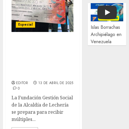
Play
Especial
Islas Borrachas
Archipiélago en
Venezuela
Fundación Gestión Social
recibirá importantes
donaciones recaudadas
por personalidades de la
ciudad en “Estrella
Inédita”
EDITOR
13 DE ABRIL DE 2025
0
La Fundación Gestión Social
de la Alcaldía de Lechería
se prepara para recibir
múltiples...