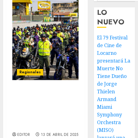
LO
NUEVO
El 79 Festival
de Cine de
Locarno
presentará La
Muerte No
Regionales
Tiene Dueño
de Jorge
Thielen
Cerca de 8 mil
Armand
funcionarios de
seguridad garantizarán
Miami
la paz en Anzoátegui
Symphony
durante la Semana Santa
Orchestra
2025
(MISO)
EDITOR
13 DE ABRIL DE 2025
lanzará una