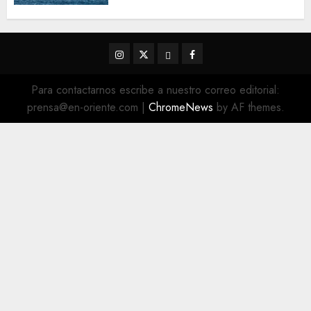
5 DE AGOSTO DE 2026
0
Instagram
Twitter
Threads
Facebook
@EnOriente
(X)
Para contactarnos escribe a nuestro correo editorial:
prensa@en-oriente.com
|
ChromeNews
by AF themes.