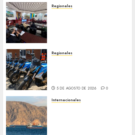
Regionales
Cleanz aprueba en 1ra
discusión Proyecto de Ley en
cuanto a Prevención en caso
de Desastres Naturales en el
estado
5 DE AGOSTO DE 2026
0
Regionales
Alcaldesa Sugey Herrera dota
con 14 motos a la Dirección de
Vigilancia y Tránsito
Terrestre
5 DE AGOSTO DE 2026
0
Internacionales
Trump advierte que Irán será
«golpeado con mucha fuerza»
mientras el acuerdo sobre el
Estrecho de Ormuz sigue sin
concretarse