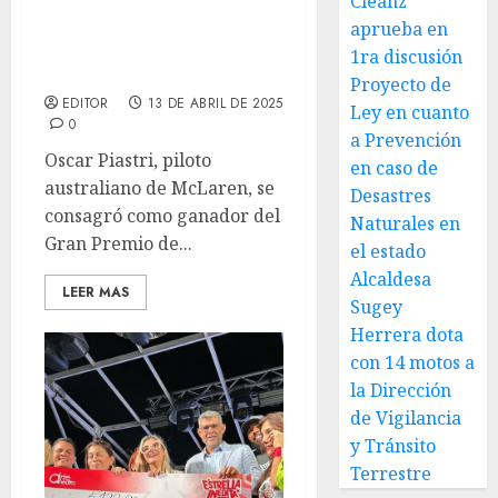
Cleanz
Oscar Piastri gana el
aprueba en
Gran Premio de Bahréin
1ra discusión
2025
Proyecto de
EDITOR
13 DE ABRIL DE 2025
Ley en cuanto
0
a Prevención
Oscar Piastri, piloto
en caso de
australiano de McLaren, se
Desastres
consagró como ganador del
Naturales en
Gran Premio de...
el estado
Alcaldesa
LEER MAS
Sugey
Herrera dota
con 14 motos a
la Dirección
de Vigilancia
y Tránsito
Terrestre