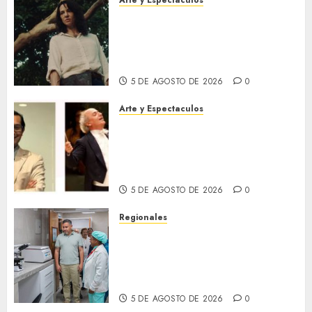
Arte y Espectaculos
El 79 Festival de Cine de
Locarno presentará La Muerte
No Tiene Dueño de Jorge
Thielen Armand
5 DE AGOSTO DE 2026
0
Arte y Espectaculos
Miami Symphony Orchestra
(MISO) lanzará una nueva y
emocionante iniciativa
llamada «Reach for the Stars»
5 DE AGOSTO DE 2026
0
Regionales
Plan Anzoátegui Nuestro
fortalece la salud en Bruzual
con nuevo laboratorio para el
Hospital de Clarines
5 DE AGOSTO DE 2026
0