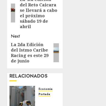
del Reto Caicara
post:
se llevará a cabo
el próximo
sábado 19 de
abril
Next
La 2da Edición
Next
del Istmo Caribe
post:
Racing es este 29
de junio
RELACIONADOS
Economia
Portada
EE. UU.
inspecciona