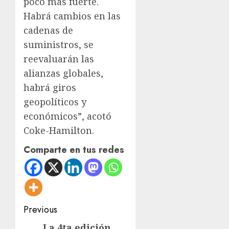
poco más fuerte.
Habrá cambios en las
cadenas de
suministros, se
reevaluarán las
alianzas globales,
habrá giros
geopolíticos y
económicos”, acotó
Coke-Hamilton.
Comparte en tus redes
Post
Previous
navigation
La 4ta edición
Previous