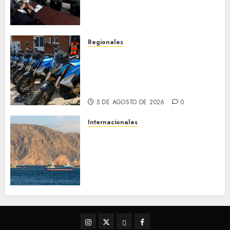
de Desastres Naturales en el
estado
5 DE AGOSTO DE 2026
0
Regionales
Alcaldesa Sugey Herrera dota
con 14 motos a la Dirección de
Vigilancia y Tránsito
Terrestre
5 DE AGOSTO DE 2026
0
Internacionales
Trump advierte que Irán será
«golpeado con mucha fuerza»
mientras el acuerdo sobre el
Estrecho de Ormuz sigue sin
concretarse
5 DE AGOSTO DE 2026
0
Instagram
Twitter
Threads
Facebook