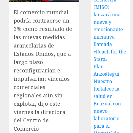
(MISO)
El comercio mundial
lanzará una
podría contraerse un
nueva y
3% como resultado de
emocionante
las nuevas medidas
iniciativa
llamada
arancelarias de
«Reach for the
Estados Unidos, que a
Stars»
largo plazo
Plan
reconfigurarían e
Anzoátegui
impulsarían vínculos
Nuestro
comerciales
fortalece la
regionales aún sin
salud en
explotar, dijo este
Bruzual con
nuevo
viernes la directora
laboratorio
del Centro de
para el
Comercio