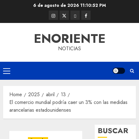
Skip
6 de agosto de 2026
11:10:53 PM
to
Instagram
Twitter
Threads
Facebook
content
@EnOriente
(X)
ENORIENTE
NOTICIAS
Primary
Menu
Home
2025
abril
13
El comercio mundial podría caer un 3% con las medidas
arancelarias estadounidenses
BUSCAR