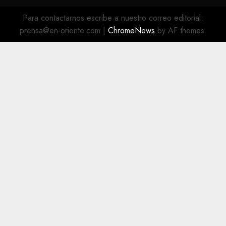
@EnOriente
(X)
Para contactarnos escribe a nuestro correo editorial:
prensa@en-oriente.com
|
ChromeNews
by AF themes.