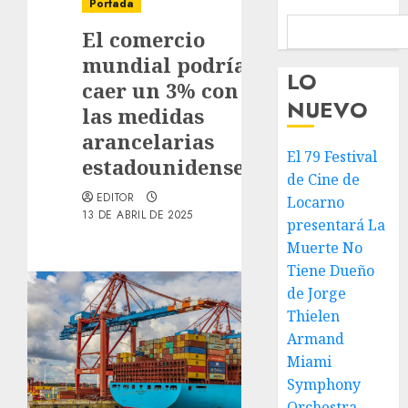
Portada
El comercio
mundial podría
LO
caer un 3% con
NUEVO
las medidas
arancelarias
El 79 Festival
estadounidenses
de Cine de
EDITOR
Locarno
13 DE ABRIL DE 2025
presentará La
Muerte No
Tiene Dueño
de Jorge
Thielen
Armand
Miami
Symphony
Orchestra