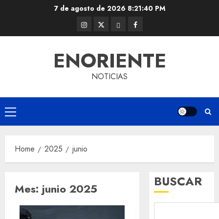
Skip
7 de agosto de 2026
8:21:40 PM
to
Instagram
Twitter
Threads
Facebook
content
@EnOriente
(X)
ENORIENTE
NOTICIAS
Primary
Menu
Home
2025
junio
BUSCAR
Mes:
junio 2025