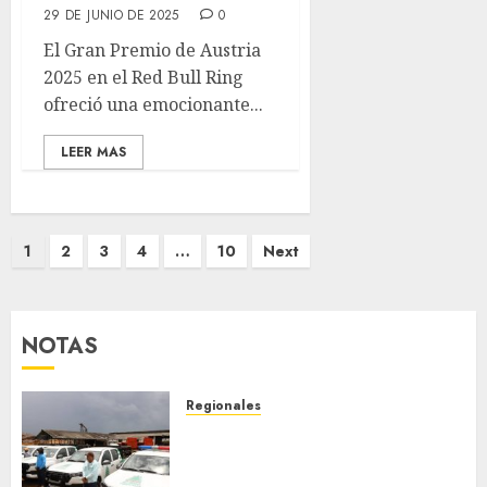
29 DE JUNIO DE 2025
0
El Gran Premio de Austria
2025 en el Red Bull Ring
ofreció una emocionante...
LEER MAS
Posts
1
2
3
4
…
10
Next
pagination
NOTAS
Regionales
Siembra de pino Caribe
impulsa alianza comunal y
reactivación industrial en