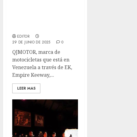
QJMOTOR de EK gana
competencias
internacionales en Italia
y China
EDITOR
29 DE JUNIO DE 2025
0
QJMOTOR, marca de
motocicletas que está en
Venezuela a través de EK,
Empire Keeway,...
LEER MAS