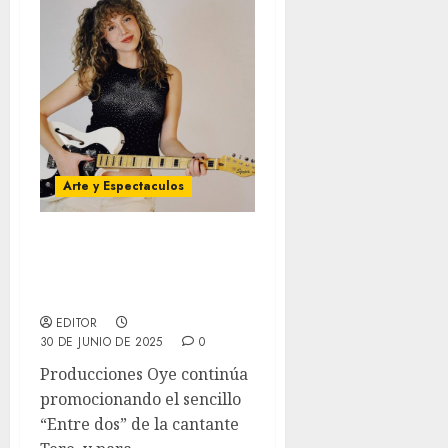
Arte y Espectaculos
Tere se presentará en
Caracas, con un show
único
EDITOR
30 DE JUNIO DE 2025
0
Producciones Oye continúa
promocionando el sencillo
“Entre dos” de la cantante