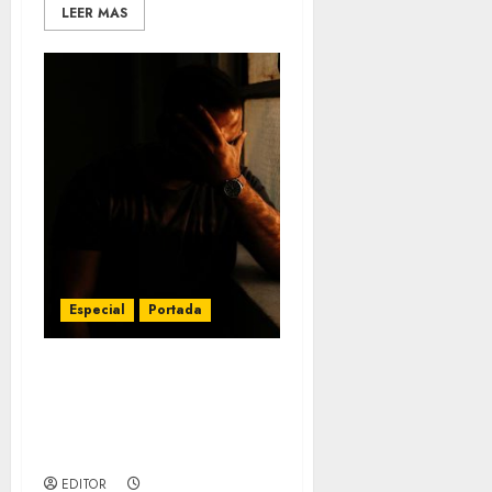
LEER MAS
Especial
Portada
Cada hora mueren 100
personas por causas
relacionadas con la
soledad
EDITOR