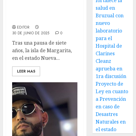
fortalece la
deportiva con la XXIII
salud en
Copa Danny Chocrón de
Bruzual con
Aguas Abiertas
nuevo
EDITOR
laboratorio
30 DE JUNIO DE 2025
0
para el
Tras una pausa de siete
Hospital de
años, la isla de Margarita,
Clarines
en el estado Nueva...
Cleanz
aprueba en
LEER MAS
1ra discusión
Proyecto de
Ley en cuanto
a Prevención
en caso de
Desastres
Naturales en
el estado