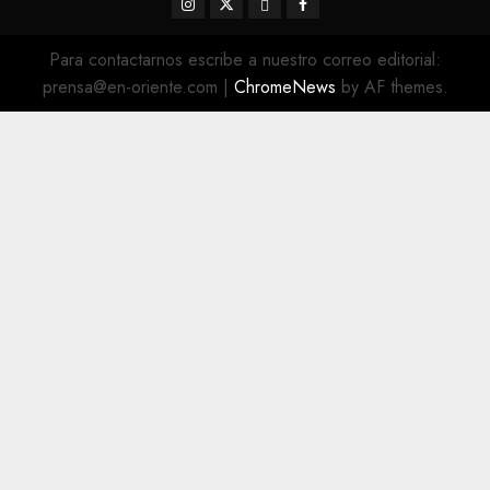
Instagram
Twitter
Threads
Facebook
@EnOriente
(X)
Para contactarnos escribe a nuestro correo editorial:
prensa@en-oriente.com
|
ChromeNews
by AF themes.