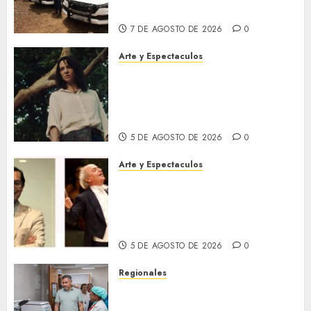
Monagas
7 DE AGOSTO DE 2026
0
Arte y Espectaculos
El 79 Festival de Cine de
Locarno presentará La Muerte
No Tiene Dueño de Jorge
Thielen Armand
5 DE AGOSTO DE 2026
0
Arte y Espectaculos
Miami Symphony Orchestra
(MISO) lanzará una nueva y
emocionante iniciativa
llamada «Reach for the Stars»
5 DE AGOSTO DE 2026
0
Regionales
Plan Anzoátegui Nuestro
fortalece la salud en Bruzual