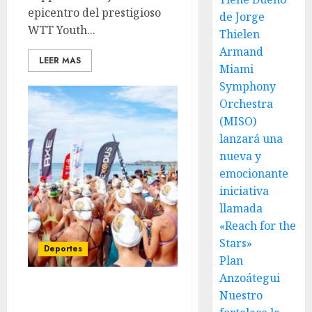
epicentro del prestigioso
de Jorge
WTT Youth...
Thielen
Armand
LEER MAS
Miami
Symphony
Orchestra
(MISO)
lanzará una
nueva y
emocionante
iniciativa
llamada
«Reach for the
Stars»
Deportes
Plan
Anzoátegui
Margarita vivió una
Nuestro
verdadera fiesta