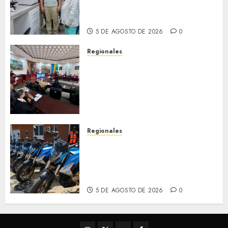
con nuevo laboratorio para el
Hospital de Clarines
5 DE AGOSTO DE 2026
0
Regionales
Cleanz aprueba en 1ra
discusión Proyecto de Ley en
cuanto a Prevención en caso
de Desastres Naturales en el
estado
5 DE AGOSTO DE 2026
0
Regionales
Alcaldesa Sugey Herrera dota
con 14 motos a la Dirección de
Vigilancia y Tránsito
Terrestre
5 DE AGOSTO DE 2026
0