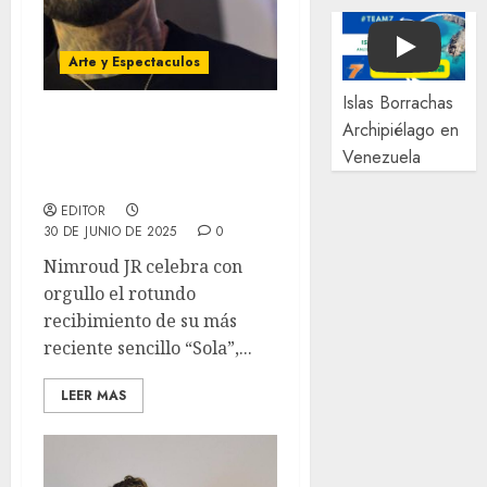
Play
Arte y Espectaculos
Islas Borrachas
Archipiélago en
Nimroud JR marca su
Venezuela
regreso triunfal con
‘Sola’
EDITOR
30 DE JUNIO DE 2025
0
Nimroud JR celebra con
orgullo el rotundo
recibimiento de su más
reciente sencillo “Sola”,...
LEER MAS