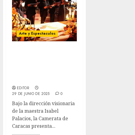
Arte y Espectaculos
«Un Camino a Santiago»:
Un peregrinaje artístico
que une música, danza y
fe en el Teatro Teresa
Carreño
EDITOR
29 DE JUNIO DE 2025
0
Bajo la dirección visionaria
de la maestra Isabel
Palacios, la Camerata de
Caracas presenta...