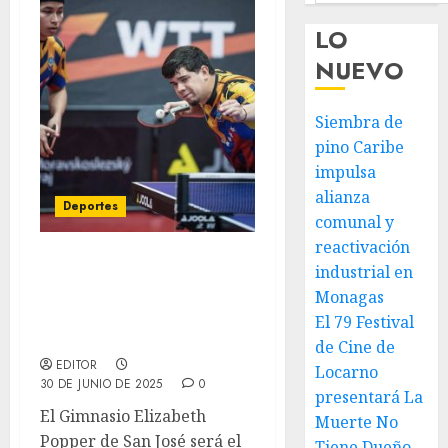
LO
NUEVO
Siembra de
pino Caribe
impulsa
alianza
Deportes
comunal y
reactivación
industrial en
Venezuela se prepara
para recibir el WTT
Monagas
Youth Contender Caracas
El 79 Festival
2025
de Cine de
EDITOR
Locarno
30 DE JUNIO DE 2025
0
presentará La
El Gimnasio Elizabeth
Muerte No
Popper de San José será el
Tiene Dueño