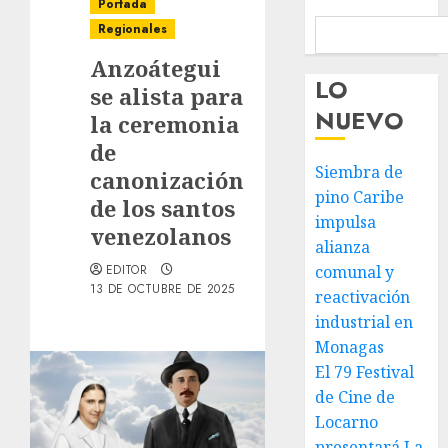
Portada
Regionales
Anzoátegui
LO
se alista para
NUEVO
la ceremonia
de
Siembra de
canonización
pino Caribe
de los santos
impulsa
venezolanos
alianza
EDITOR
comunal y
13 DE OCTUBRE DE 2025
reactivación
industrial en
Monagas
El 79 Festival
de Cine de
Locarno
presentará La