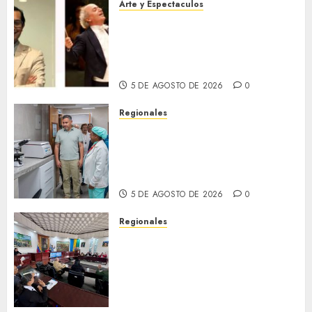
Arte y Espectaculos
Miami Symphony Orchestra
(MISO) lanzará una nueva y
emocionante iniciativa
llamada «Reach for the Stars»
5 DE AGOSTO DE 2026
0
Regionales
Plan Anzoátegui Nuestro
fortalece la salud en Bruzual
con nuevo laboratorio para el
Hospital de Clarines
5 DE AGOSTO DE 2026
0
Regionales
Cleanz aprueba en 1ra
discusión Proyecto de Ley en
cuanto a Prevención en caso
de Desastres Naturales en el
estado