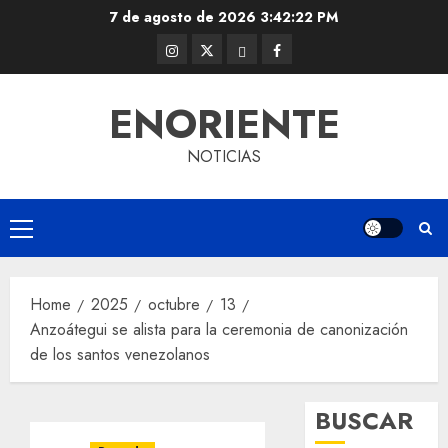
Skip
7 de agosto de 2026
3:42:23 PM
to
Instagram
Twitter
Threads
Facebook
content
@EnOriente
(X)
ENORIENTE
NOTICIAS
Primary
Menu
Home
2025
octubre
13
Anzoátegui se alista para la ceremonia de canonización
de los santos venezolanos
BUSCAR