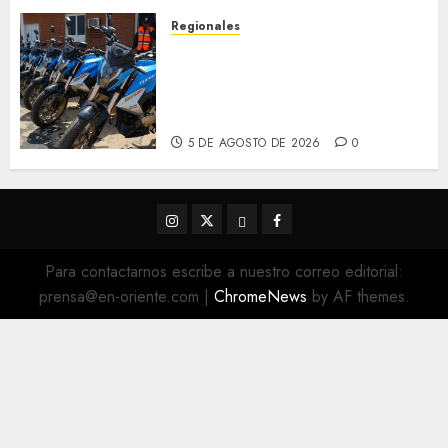
5 DE AGOSTO DE 2026
0
Regionales
Alcaldesa Sugey Herrera dota
con 14 motos a la Dirección de
Vigilancia y Tránsito
Terrestre
5 DE AGOSTO DE 2026
0
Instagram
Twitter
Threads
Facebook
@EnOriente
(X)
Para contactarnos escribe a nuestro correo editorial:
prensa@en-oriente.com
|
ChromeNews
by AF themes.