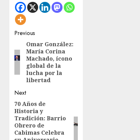
Post
Previous
navigation
Omar González:
Previous
María Corina
post:
Machado, ícono
global de la
lucha por la
libertad
Next
70 Años de
Next
Historia y
post:
Tradición: Barrio
Obrero de
Cabimas Celebra
su Aniversario