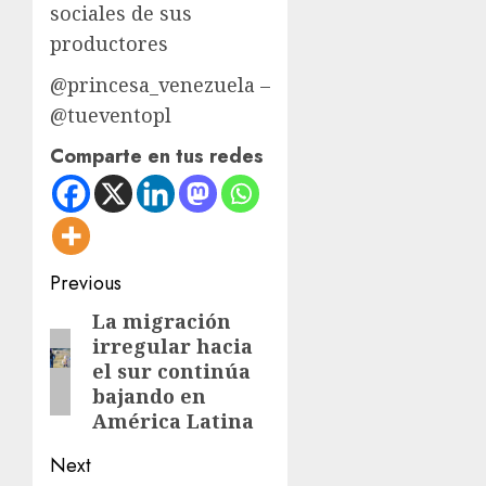
sociales de sus
productores
@princesa_venezuela –
@tueventopl
Comparte en tus redes
Post
Previous
navigation
La migración
Previous
irregular hacia
post:
el sur continúa
bajando en
América Latina
Next