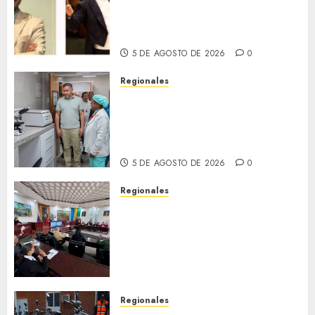
(MISO) lanzará una nueva y
emocionante iniciativa
llamada «Reach for the Stars»
5 DE AGOSTO DE 2026
0
Regionales
Plan Anzoátegui Nuestro
fortalece la salud en Bruzual
con nuevo laboratorio para el
Hospital de Clarines
5 DE AGOSTO DE 2026
0
Regionales
Cleanz aprueba en 1ra
discusión Proyecto de Ley en
cuanto a Prevención en caso
de Desastres Naturales en el
estado
5 DE AGOSTO DE 2026
0
Regionales