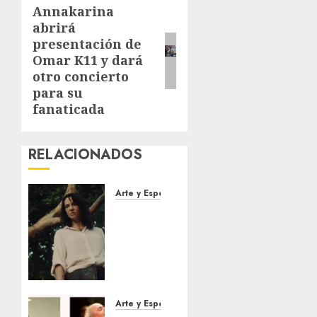
Annakarina
Next
abrirá
post:
presentación de
Omar K11 y dará
otro concierto
para su
fanaticada
RELACIONADOS
Arte y Espectaculos
El 79
Festival
de Cine
de
Locarno
presentará
La
Arte y Espectaculos