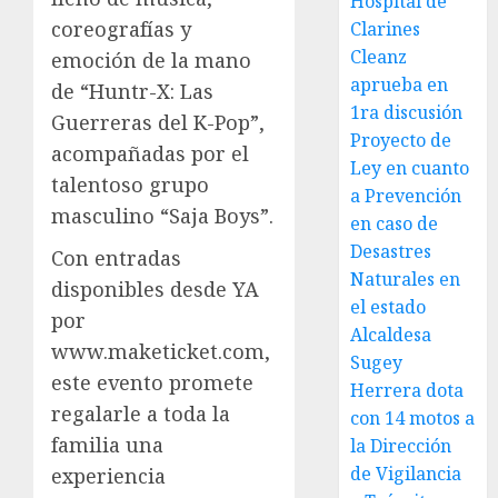
Hospital de
coreografías y
Clarines
Cleanz
emoción de la mano
aprueba en
de “Huntr-X: Las
1ra discusión
Guerreras del K-Pop”,
Proyecto de
acompañadas por el
Ley en cuanto
talentoso grupo
a Prevención
masculino “Saja Boys”.
en caso de
Desastres
Con entradas
Naturales en
disponibles desde YA
el estado
por
Alcaldesa
www.maketicket.com,
Sugey
este evento promete
Herrera dota
regalarle a toda la
con 14 motos a
familia una
la Dirección
de Vigilancia
experiencia