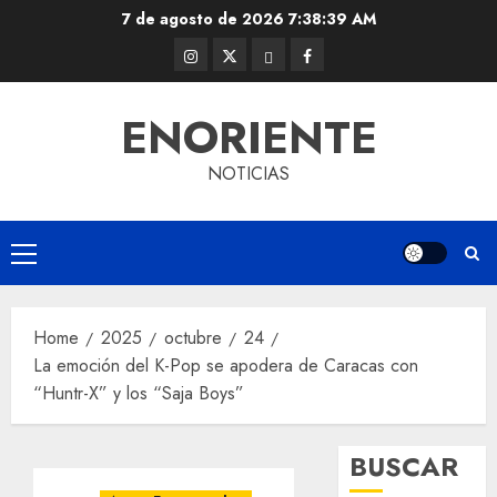
Skip
7 de agosto de 2026
7:38:40 AM
to
Instagram
Twitter
Threads
Facebook
content
@EnOriente
(X)
ENORIENTE
NOTICIAS
Primary
Menu
Home
2025
octubre
24
La emoción del K-Pop se apodera de Caracas con
“Huntr-X” y los “Saja Boys”
BUSCAR