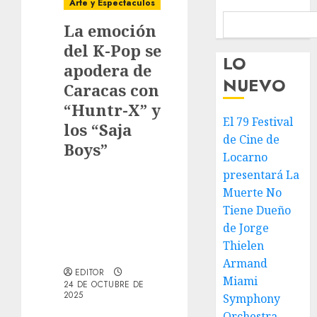
Arte y Espectaculos
La emoción
del K-Pop se
LO
apodera de
NUEVO
Caracas con
“Huntr-X” y
El 79 Festival
los “Saja
de Cine de
Boys”
Locarno
presentará La
Muerte No
Tiene Dueño
de Jorge
Thielen
Armand
EDITOR
Miami
24 DE OCTUBRE DE
2025
Symphony
Orchestra