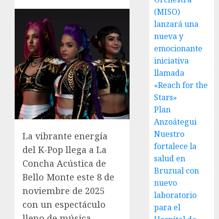
(MISO)
lanzará una
nueva y
emocionante
iniciativa
llamada
«Reach for the
Stars»
Plan
Anzoátegui
Nuestro
La vibrante energía
fortalece la
del K-Pop llega a La
salud en
Concha Acústica de
Bruzual con
Bello Monte este 8 de
nuevo
noviembre de 2025
laboratorio
con un espectáculo
para el
lleno de música,