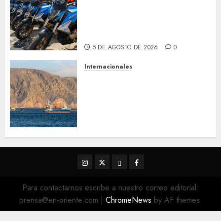
Alcaldesa Sugey Herrera dota
con 14 motos a la Dirección de
Vigilancia y Tránsito
Terrestre
5 DE AGOSTO DE 2026
0
Internacionales
Trump advierte que Irán será
«golpeado con mucha fuerza»
mientras el acuerdo sobre el
Estrecho de Ormuz sigue sin
concretarse
5 DE AGOSTO DE 2026
0
Instagram
Twitter
Threads
Facebook
@EnOriente
(X)
Para contactarnos escribe a nuestro correo editorial:
prensa@en-oriente.com
|
ChromeNews
by AF themes.