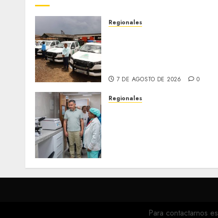
Regionales
Siembra de pino Caribe
impulsa alianza comunal y
reactivación industrial en
Monagas
7 DE AGOSTO DE 2026
0
Regionales
Plan Anzoátegui Nuestro
fortalece la salud en
Bruzual con nuevo
laboratorio para el
Hospital de Clarines
5 DE AGOSTO DE 2026
0
Para contactarnos es