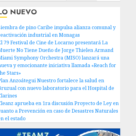
LO NUEVO
Siembra de pino Caribe impulsa alianza comunal y
reactivación industrial en Monagas
El 79 Festival de Cine de Locarno presentará La
Muerte No Tiene Dueño de Jorge Thielen Armand
Miami Symphony Orchestra (MISO) lanzará una
nueva y emocionante iniciativa llamada «Reach for
the Stars»
Plan Anzoátegui Nuestro fortalece la salud en
Bruzual con nuevo laboratorio para el Hospital de
Clarines
Cleanz aprueba en 1ra discusión Proyecto de Ley en
cuanto a Prevención en caso de Desastres Naturales
en el estado