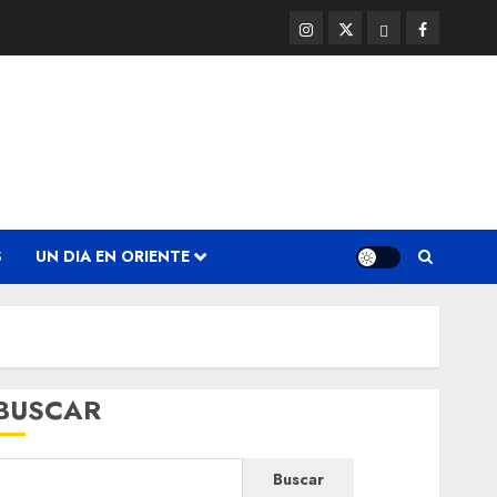
Instagram
Twitter
Threads
Facebook
@EnOriente
(X)
S
UN DIA EN ORIENTE
BUSCAR
Buscar