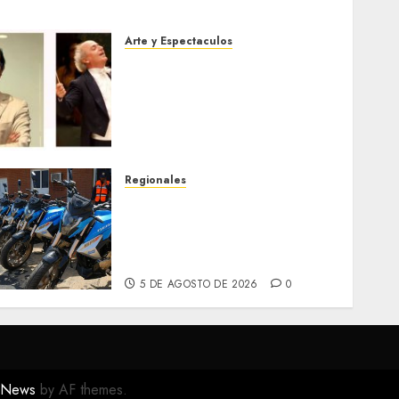
Arte y Espectaculos
Miami Symphony Orchestra
(MISO) lanzará una nueva y
emocionante iniciativa
llamada «Reach for the
Stars»
5 DE AGOSTO DE 2026
0
Regionales
Alcaldesa Sugey Herrera
dota con 14 motos a la
Dirección de Vigilancia y
Tránsito Terrestre
5 DE AGOSTO DE 2026
0
eNews
by AF themes.