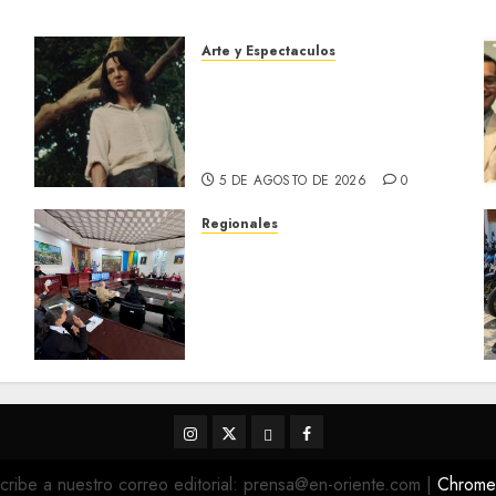
Arte y Espectaculos
El 79 Festival de Cine de
Locarno presentará La
Muerte No Tiene Dueño de
Jorge Thielen Armand
5 DE AGOSTO DE 2026
0
Regionales
Cleanz aprueba en 1ra
discusión Proyecto de Ley
en cuanto a Prevención en
caso de Desastres Naturales
en el estado
5 DE AGOSTO DE 2026
0
Instagram
Twitter
Threads
Facebook
@EnOriente
(X)
cribe a nuestro correo editorial: prensa@en-oriente.com
|
Chrom