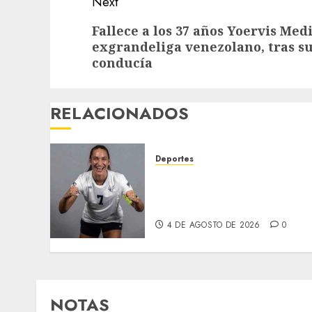
Next
Next
Fallece a los 37 años Yoervis Med
exgrandeliga venezolano, tras su
post:
conducía
RELACIONADOS
Deportes
EE. UU. libera bajo fianza 
futbolista venezolana pese
a ser solicitante de asilo
4 DE AGOSTO DE 2026
0
NOTAS