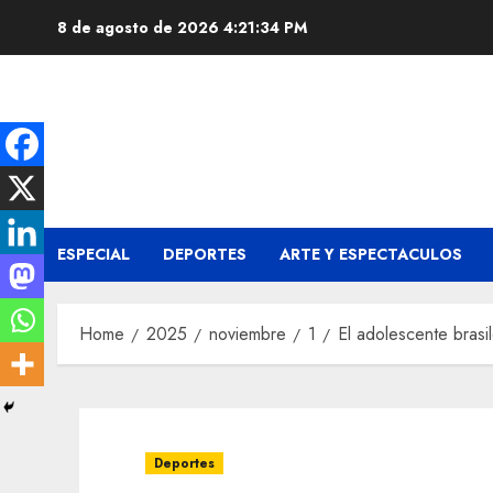
Skip
8 de agosto de 2026
4:21:35 PM
to
content
ESPECIAL
DEPORTES
ARTE Y ESPECTACULOS
Home
2025
noviembre
1
El adolescente bras
Deportes