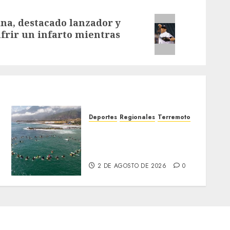
ina, destacado lanzador y
frir un infarto mientras
Deportes
Regionales
Terremoto
a
Surfistas rinden homenaje
en La Guaira a colegas
fallecidos tras los sismos
2 DE AGOSTO DE 2026
0