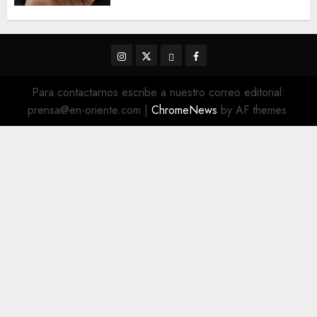
Instagram
Twitter
Threads
Facebook
@EnOriente
(X)
Para contactarnos escribe a nuestro correo editorial:
prensa@en-oriente.com
|
ChromeNews
by AF themes.