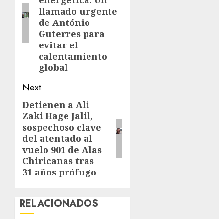
energética: Un
llamado urgente
de António
Guterres para
evitar el
calentamiento
global
Next
Detienen a Ali
Next
Zaki Hage Jalil,
post:
sospechoso clave
del atentado al
vuelo 901 de Alas
Chiricanas tras
31 años prófugo
RELACIONADOS