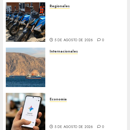
5 DE AGOSTO DE 2026
0
Regionales
Alcaldesa Sugey Herrera dota
con 14 motos a la Dirección de
Vigilancia y Tránsito
Terrestre
5 DE AGOSTO DE 2026
0
Internacionales
Trump advierte que Irán será
«golpeado con mucha fuerza»
mientras el acuerdo sobre el
Estrecho de Ormuz sigue sin
concretarse
5 DE AGOSTO DE 2026
0
Economia
Google cerrará el Asistente en
Android el 4 de septiembre y
lo reemplazará con Gemini
5 DE AGOSTO DE 2026
0