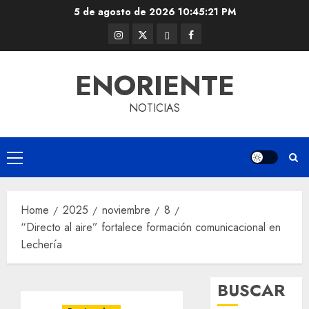
Skip
5 de agosto de 2026
10:45:22 PM
to
Instagram
Twitter
Threads
Facebook
content
@EnOriente
(X)
ENORIENTE
NOTICIAS
Primary
Menu
Home
2025
noviembre
8
“Directo al aire” fortalece formación comunicacional en
Lechería
BUSCAR