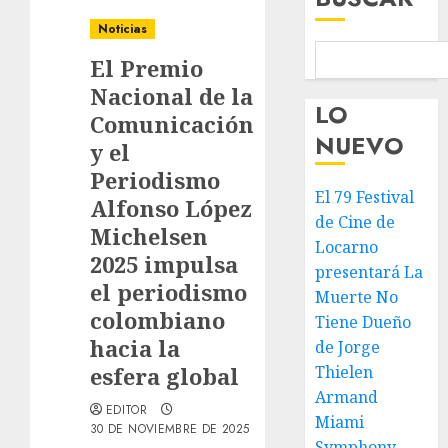
Noticias
El Premio
Nacional de la
LO
Comunicación
NUEVO
y el
Periodismo
El 79 Festival
Alfonso López
de Cine de
Michelsen
Locarno
2025 impulsa
presentará La
el periodismo
Muerte No
colombiano
Tiene Dueño
hacia la
de Jorge
esfera global
Thielen
Armand
EDITOR
Miami
30 DE NOVIEMBRE DE 2025
Symphony