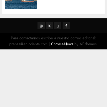
Estrecho de Ormuz sigue sin
concretarse
5 DE AGOSTO DE 2026
0
Instagram
Twitter
Threads
Facebook
@EnOriente
(X)
Para contactarnos escribe a nuestro correo editorial:
prensa@en-oriente.com
|
ChromeNews
by AF themes.