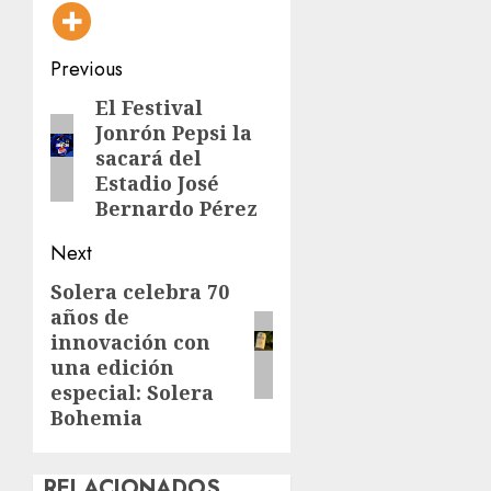
Post
Previous
navigation
El Festival
Previous
Jonrón Pepsi la
post:
sacará del
Estadio José
Bernardo Pérez
Next
Solera celebra 70
Next
años de
post:
innovación con
una edición
especial: Solera
Bohemia
RELACIONADOS