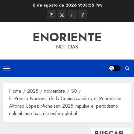
Skip
6 de agosto de 2026
9:33:55 PM
to
Instagram
Twitter
Threads
Facebook
content
@EnOriente
(X)
ENORIENTE
NOTICIAS
Primary
Menu
Home
2025
noviembre
30
El Premio Nacional de la Comunicación y el Periodismo
Alfonso López Michelsen 2025 impulsa el periodismo
colombiano hacia la esfera global
BUSCAR