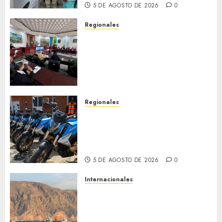
5 DE AGOSTO DE 2026
0
Regionales
Cleanz aprueba en 1ra
discusión Proyecto de Ley en
cuanto a Prevención en caso
de Desastres Naturales en el
estado
5 DE AGOSTO DE 2026
0
Regionales
Alcaldesa Sugey Herrera dota
con 14 motos a la Dirección de
Vigilancia y Tránsito
Terrestre
5 DE AGOSTO DE 2026
0
Internacionales
Trump advierte que Irán será
«golpeado con mucha fuerza»
mientras el acuerdo sobre el