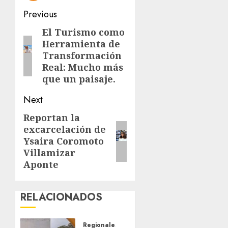
Post
Previous
navigation
El Turismo como
Previous
Herramienta de
post:
Transformación
Real: Mucho más
que un paisaje.
Next
Reportan la
Next
excarcelación de
post:
Ysaira Coromoto
Villamizar
Aponte
RELACIONADOS
Regionales