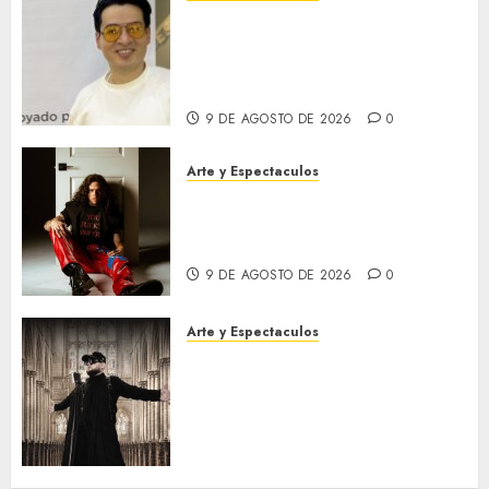
Tras conquistar al público en
Bogotá, la obra de Alejandro
Londoño llega a Medellín
dentro del Gran Salón BAT
9 DE AGOSTO DE 2026
0
Arte y Espectaculos
“Beso de esos”: El tema viral
con el que Aloisio
internacionaliza su carrera
9 DE AGOSTO DE 2026
0
Arte y Espectaculos
R.Cela presenta «Máquina de
Guerra», un poderoso himno
sobre la resistencia, la
transformación y la fuerza
interior
9 DE AGOSTO DE 2026
0