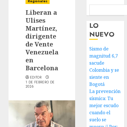
Regionales
Liberan a
Ulises
LO
Martínez,
NUEVO
dirigente
de Vente
Sismo de
Venezuela
magnitud 6,7
en
sacude
Barcelona
Colombia y se
siente en
EDITOR
1 DE FEBRERO DE
Bogotá
2026
La prevención
sísmica: Tu
mejor escudo
cuando el
suelo se
mueve // Por: