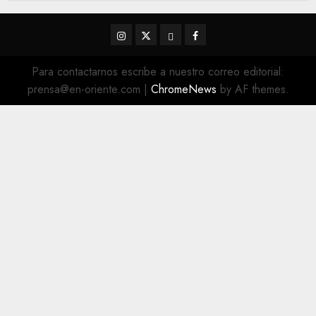
Instagram
Twitter
Threads
Facebook
@EnOriente
(X)
Para contactarnos escribe a nuestro correo editorial:
prensa@en-oriente.com
|
ChromeNews
by AF themes.