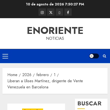
Skip
10 de agosto de 2026
7:50:27 PM
to
Instagram
Twitter
Threads
Facebook
content
@EnOriente
(X)
ENORIENTE
NOTICIAS
Primary
Menu
Home
2026
febrero
1
Liberan a Ulises Martínez, dirigente de Vente
Venezuela en Barcelona
BUSCAR