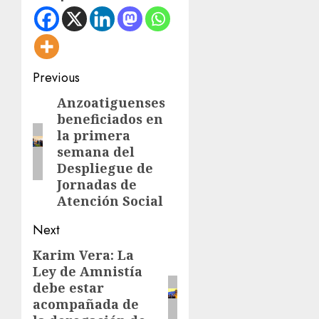
Post
Previous
navigation
Anzoatiguenses
Previous
beneficiados en
post:
la primera
semana del
Despliegue de
Jornadas de
Atención Social
Next
Karim Vera: La
Next
Ley de Amnistía
post:
debe estar
acompañada de