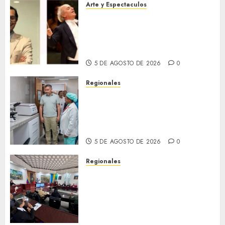
Arte y Espectaculos
Miami Symphony Orchestra
(MISO) lanzará una nueva y
emocionante iniciativa
llamada «Reach for the Stars»
5 DE AGOSTO DE 2026
0
Regionales
Plan Anzoátegui Nuestro
fortalece la salud en Bruzual
con nuevo laboratorio para el
Hospital de Clarines
5 DE AGOSTO DE 2026
0
Regionales
Cleanz aprueba en 1ra
discusión Proyecto de Ley en
cuanto a Prevención en caso
de Desastres Naturales en el
estado