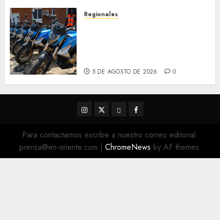
5 DE AGOSTO DE 2026
0
Regionales
Alcaldesa Sugey Herrera dota
con 14 motos a la Dirección de
Vigilancia y Tránsito
Terrestre
5 DE AGOSTO DE 2026
0
Instagram
Twitter
Threads
Facebook
@EnOriente
(X)
Para contactarnos escribe a nuestro correo editorial:
prensa@en-oriente.com
|
ChromeNews
by AF themes.