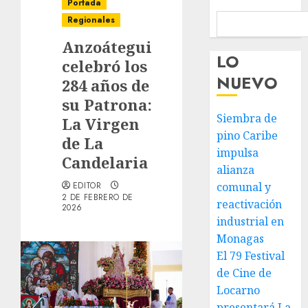
Portada
Regionales
Anzoátegui
LO
celebró los
NUEVO
284 años de
su Patrona:
Siembra de
La Virgen
pino Caribe
de La
impulsa
Candelaria
alianza
EDITOR
comunal y
2 DE FEBRERO DE
reactivación
2026
industrial en
Monagas
El 79 Festival
de Cine de
Locarno
presentará La