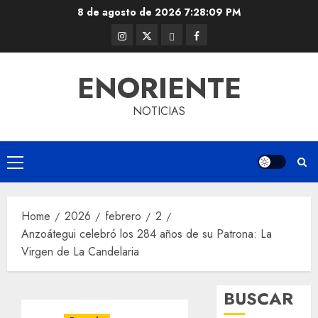
Skip
8 de agosto de 2026
7:28:10 PM
to
Instagram
Twitter
Threads
Facebook
content
@EnOriente
(X)
ENORIENTE
NOTICIAS
Primary
Menu
Home
2026
febrero
2
Anzoátegui celebró los 284 años de su Patrona: La
Virgen de La Candelaria
BUSCAR