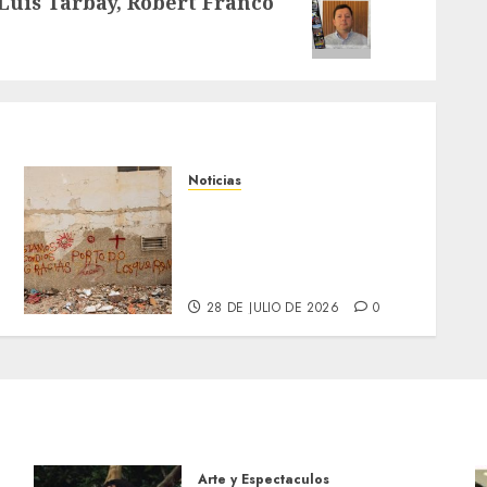
Luis Tarbay, Robert Franco
Noticias
Un mes después del
terremoto, las mujeres
siguen enfrentando graves
riesgos en Venezuela
28 DE JULIO DE 2026
0
Arte y Espectaculos