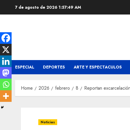
Skip
7 de agosto de 2026
1:57:50 AM
to
content
ESPECIAL
DEPORTES
ARTE Y ESPECTACULOS
Home
2026
febrero
8
Reportan excarcelació
Noticias