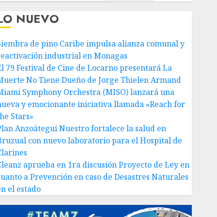
LO NUEVO
Siembra de pino Caribe impulsa alianza comunal y
reactivación industrial en Monagas
El 79 Festival de Cine de Locarno presentará La
Muerte No Tiene Dueño de Jorge Thielen Armand
Miami Symphony Orchestra (MISO) lanzará una
nueva y emocionante iniciativa llamada «Reach for
the Stars»
Plan Anzoátegui Nuestro fortalece la salud en
Bruzual con nuevo laboratorio para el Hospital de
Clarines
Cleanz aprueba en 1ra discusión Proyecto de Ley en
cuanto a Prevención en caso de Desastres Naturales
en el estado