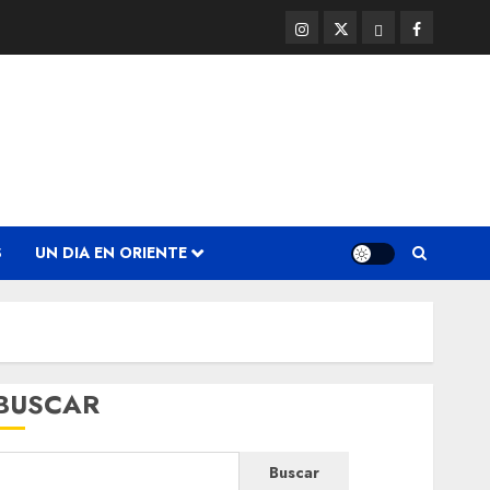
Instagram
Twitter
Threads
Facebook
@EnOriente
(X)
S
UN DIA EN ORIENTE
BUSCAR
Buscar