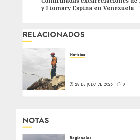
Confirmadas excarcelaciones de 
post:
y Liomary Espina en Venezuela
RELACIONADOS
Noticias
Venezuela: la esperanza
sigue en pie tras los
terremotos
28 DE JULIO DE 2026
0
NOTAS
Regionales