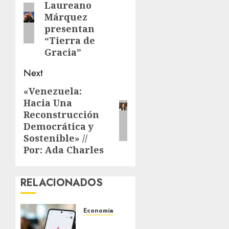
Laureano
post:
Márquez
presentan
“Tierra de
Gracia”
Next
«Venezuela:
Next
Hacia Una
post:
Reconstrucción
Democrática y
Sostenible» //
Por: Ada Charles
RELACIONADOS
Economia
Google