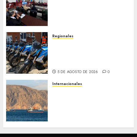
discusión Proyecto de Ley en
cuanto a Prevención en caso
de Desastres Naturales en el
estado
5 DE AGOSTO DE 2026
0
Regionales
Alcaldesa Sugey Herrera dota
con 14 motos a la Dirección de
Vigilancia y Tránsito
Terrestre
5 DE AGOSTO DE 2026
0
Internacionales
Trump advierte que Irán será
«golpeado con mucha fuerza»
mientras el acuerdo sobre el
Estrecho de Ormuz sigue sin
concretarse
5 DE AGOSTO DE 2026
0