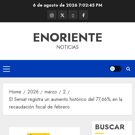
Skip
6 de agosto de 2026
7:02:46 PM
to
Instagram
Twitter
Threads
Facebook
content
@EnOriente
(X)
ENORIENTE
NOTICIAS
Primary
Menu
Home
2026
marzo
2
El Seniat registra un aumento histórico del 77,66% en la
recaudación fiscal de febrero
BUSCAR