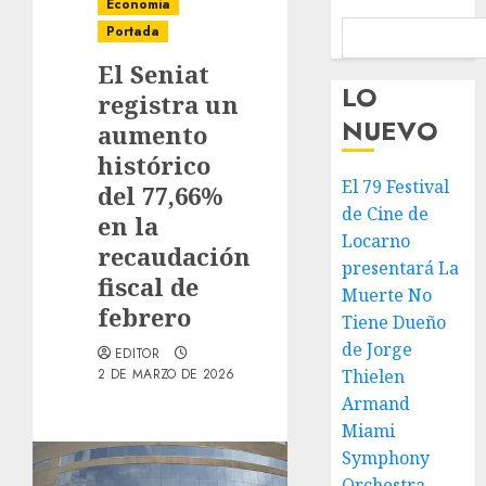
Economia
Portada
El Seniat
LO
registra un
NUEVO
aumento
histórico
El 79 Festival
del 77,66%
de Cine de
en la
Locarno
recaudación
presentará La
fiscal de
Muerte No
febrero
Tiene Dueño
de Jorge
EDITOR
2 DE MARZO DE 2026
Thielen
Armand
Miami
Symphony
Orchestra