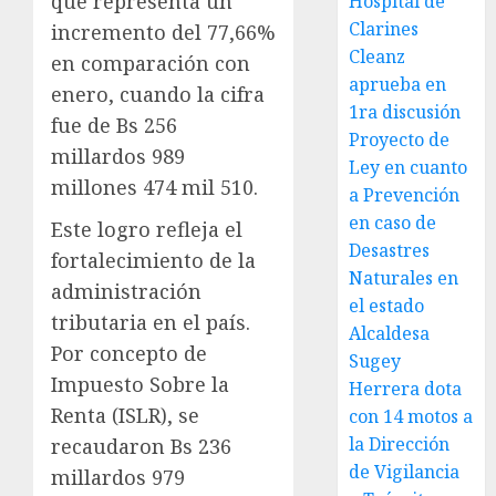
que representa un
Hospital de
Clarines
incremento del 77,66%
Cleanz
en comparación con
aprueba en
enero, cuando la cifra
1ra discusión
fue de Bs 256
Proyecto de
millardos 989
Ley en cuanto
millones 474 mil 510.
a Prevención
en caso de
Este logro refleja el
Desastres
fortalecimiento de la
Naturales en
administración
el estado
tributaria en el país.
Alcaldesa
Por concepto de
Sugey
Impuesto Sobre la
Herrera dota
Renta (ISLR), se
con 14 motos a
la Dirección
recaudaron Bs 236
de Vigilancia
millardos 979