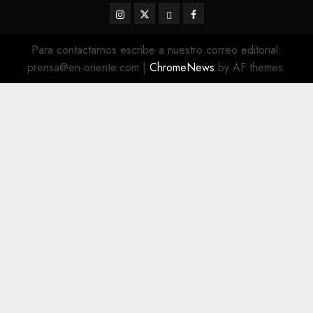
Instagram
Twitter
Threads
Facebook
@EnOriente
(X)
Para contactarnos escribe a nuestro correo editorial:
prensa@en-oriente.com
|
ChromeNews
by AF themes.