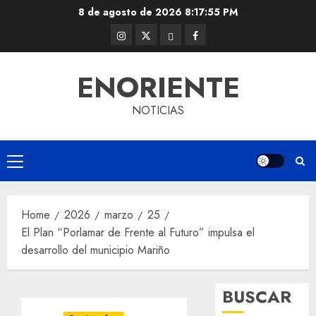
Skip
8 de agosto de 2026
8:17:56 PM
to
Instagram
Twitter
Threads
Facebook
content
@EnOriente
(X)
ENORIENTE
NOTICIAS
Primary
Menu
Home
2026
marzo
25
El Plan “Porlamar de Frente al Futuro” impulsa el
desarrollo del municipio Mariño
BUSCAR