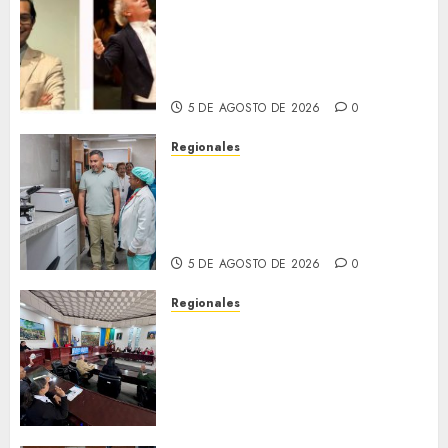
Miami Symphony Orchestra
(MISO) lanzará una nueva y
emocionante iniciativa
llamada «Reach for the Stars»
5 DE AGOSTO DE 2026
0
Regionales
Plan Anzoátegui Nuestro
fortalece la salud en Bruzual
con nuevo laboratorio para el
Hospital de Clarines
5 DE AGOSTO DE 2026
0
Regionales
Cleanz aprueba en 1ra
discusión Proyecto de Ley en
cuanto a Prevención en caso
de Desastres Naturales en el
estado
5 DE AGOSTO DE 2026
0