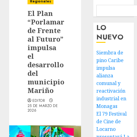
Regionales
El Plan
“Porlamar
LO
de Frente
NUEVO
al Futuro”
impulsa
Siembra de
el
pino Caribe
desarrollo
impulsa
del
alianza
municipio
comunal y
Mariño
reactivación
industrial en
EDITOR
Monagas
25 DE MARZO DE
2026
El 79 Festival
de Cine de
Locarno
presentará La