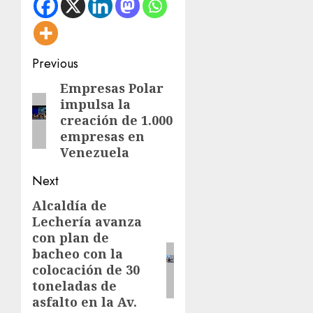
Post
Previous
navigation
Empresas Polar
Previous
impulsa la
post:
creación de 1.000
empresas en
Venezuela
Next
Alcaldía de
Next
Lechería avanza
post:
con plan de
bacheo con la
colocación de 30
toneladas de
asfalto en la Av.