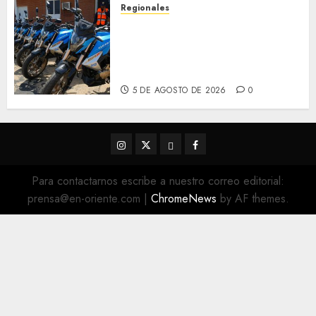
Regionales
Alcaldesa Sugey Herrera dota
con 14 motos a la Dirección de
Vigilancia y Tránsito
Terrestre
5 DE AGOSTO DE 2026
0
Instagram
Twitter
Threads
Facebook
@EnOriente
(X)
Para contactarnos escribe a nuestro correo editorial:
prensa@en-oriente.com
|
ChromeNews
by AF themes.