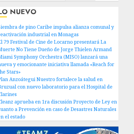
LO NUEVO
Siembra de pino Caribe impulsa alianza comunal y
reactivación industrial en Monagas
El 79 Festival de Cine de Locarno presentará La
Muerte No Tiene Dueño de Jorge Thielen Armand
Miami Symphony Orchestra (MISO) lanzará una
nueva y emocionante iniciativa llamada «Reach for
the Stars»
Plan Anzoátegui Nuestro fortalece la salud en
Bruzual con nuevo laboratorio para el Hospital de
Clarines
Cleanz aprueba en 1ra discusión Proyecto de Ley en
cuanto a Prevención en caso de Desastres Naturales
en el estado