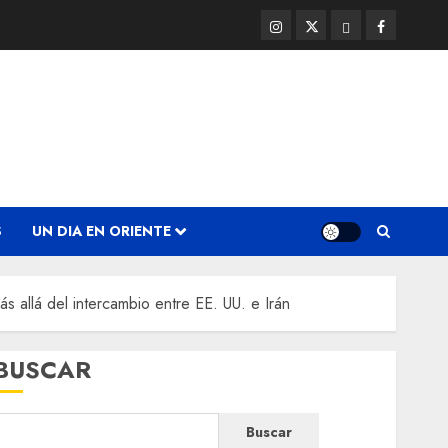
Instagram
Twitter
Threads
Facebook
@EnOriente
(X)
S
UN DIA EN ORIENTE
s allá del intercambio entre EE. UU. e Irán
BUSCAR
Buscar