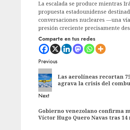
La escalada se produce mientras Ir
propuesta estadounidense destinada a
conversaciones nucleares —una vía
presión creciente precisamente des
Comparte en tus redes
Post
Previous
navigation
Previous
Las aerolíneas recortan 7
post:
agrava la crisis del combu
Next
Next
Gobierno venezolano confirma mu
post:
Víctor Hugo Quero Navas tras 14 m