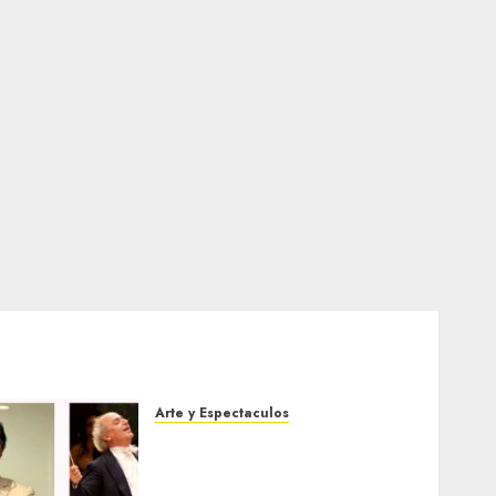
Arte y Espectaculos
Miami Symphony Orchestra
(MISO) lanzará una nueva y
emocionante iniciativa