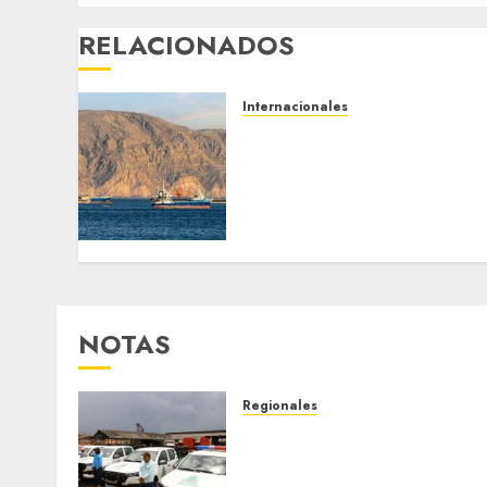
RELACIONADOS
Internacionales
Trump advierte que Irán
será «golpeado con mucha
fuerza» mientras el
acuerdo sobre el Estrecho
de Ormuz sigue sin
concretarse
5 DE AGOSTO DE 2026
0
NOTAS
Regionales
Siembra de pino Caribe
impulsa alianza comunal y
reactivación industrial en