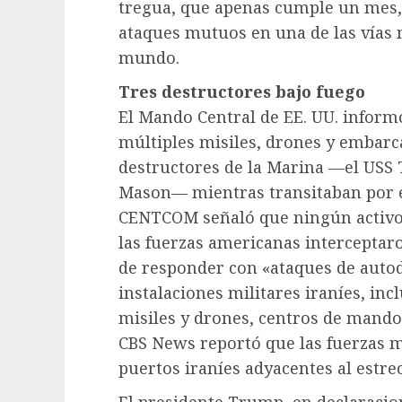
tregua, que apenas cumple un mes, 
ataques mutuos en una de las vías 
mundo.
Tres destructores bajo fuego
El Mando Central de EE. UU. informó
múltiples misiles, drones y embarc
destructores de la Marina —el USS T
Mason— mientras transitaban por el
CENTCOM señaló que ningún activo
las fuerzas americanas interceptar
de responder con «ataques de autod
instalaciones militares iraníes, in
misiles y drones, centros de mando 
CBS News reportó que las fuerzas mi
puertos iraníes adyacentes al estr
El presidente Trump, en declaracio