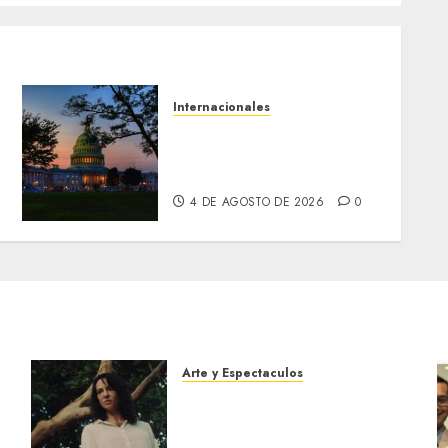
Internacionales
Senadores de EE. UU.
endurecen presión sobre
la transición venezolana
4 DE AGOSTO DE 2026
0
Arte y Espectaculos
El 79 Festival de Cine de
Locarno presentará La
Muerte No Tiene Dueño de