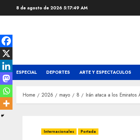
Skip
8 de agosto de 2026
5:17:50 AM
to
content
ESPECIAL
DEPORTES
ARTE Y ESPECTACULOS
Home
2026
mayo
8
Irán ataca a los Emiratos
Internacionales
Portada