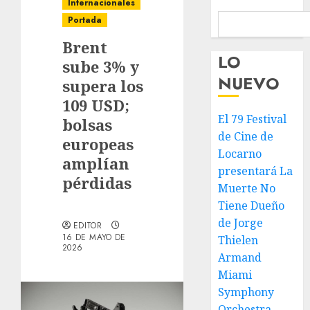
Internacionales
Portada
Brent
LO
sube 3% y
NUEVO
supera los
109 USD;
El 79 Festival
bolsas
de Cine de
europeas
Locarno
amplían
presentará La
pérdidas
Muerte No
Tiene Dueño
de Jorge
EDITOR
16 DE MAYO DE
Thielen
2026
Armand
Miami
Symphony
Orchestra