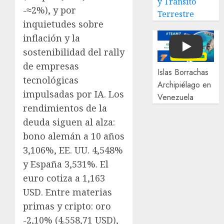
y Tránsito
-≈2%), y por
Terrestre
inquietudes sobre
inflación y la
sostenibilidad del rally
Play
de empresas
Islas Borrachas
tecnológicas
Archipiélago en
impulsadas por IA. Los
Venezuela
rendimientos de la
deuda siguen al alza:
bono alemán a 10 años
3,106%, EE. UU. 4,548%
y España 3,531%. El
euro cotiza a 1,163
USD. Entre materias
primas y cripto: oro
-2,10% (4.558,71 USD),