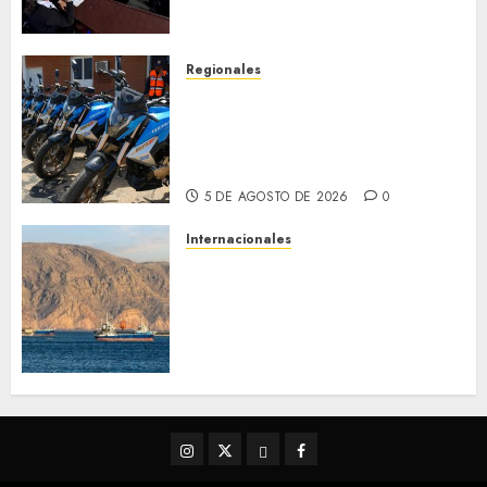
estado
5 DE AGOSTO DE 2026
0
Regionales
Alcaldesa Sugey Herrera dota
con 14 motos a la Dirección de
Vigilancia y Tránsito
Terrestre
5 DE AGOSTO DE 2026
0
Internacionales
Trump advierte que Irán será
«golpeado con mucha fuerza»
mientras el acuerdo sobre el
Estrecho de Ormuz sigue sin
concretarse
5 DE AGOSTO DE 2026
0
Instagram
Twitter
Threads
Facebook
@EnOriente
(X)