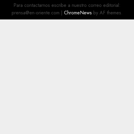
Para contactarnos escribe a nuestro correo editorial:
prensa@en-oriente.com
|
ChromeNews
by AF themes.