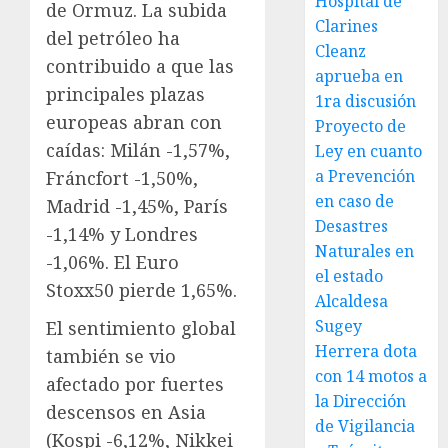
Hospital de
de Ormuz. La subida
Clarines
del petróleo ha
Cleanz
contribuido a que las
aprueba en
principales plazas
1ra discusión
europeas abran con
Proyecto de
caídas: Milán -1,57%,
Ley en cuanto
a Prevención
Fráncfort -1,50%,
en caso de
Madrid -1,45%, París
Desastres
-1,14% y Londres
Naturales en
-1,06%. El Euro
el estado
Stoxx50 pierde 1,65%.
Alcaldesa
Sugey
El sentimiento global
Herrera dota
también se vio
con 14 motos a
afectado por fuertes
la Dirección
descensos en Asia
de Vigilancia
(Kospi -6,12%, Nikkei