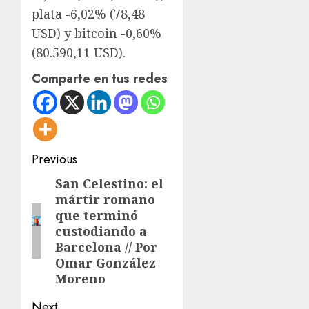
plata -6,02% (78,48
USD) y bitcoin -0,60%
(80.590,11 USD).
Comparte en tus redes
Post
Previous
navigation
San Celestino: el
Previous
mártir romano
post:
que terminó
custodiando a
Barcelona // Por
Omar González
Moreno
Next