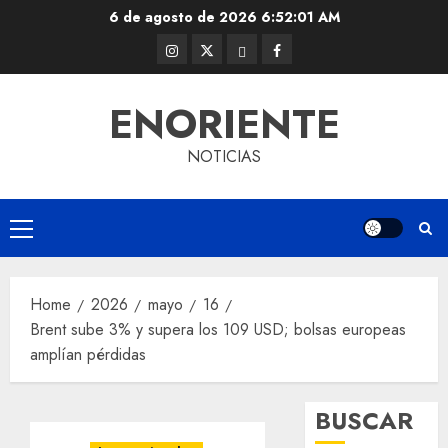
Skip
6 de agosto de 2026
6:52:01 AM
to
Instagram
Twitter
Threads
Facebook
content
@EnOriente
(X)
ENORIENTE
NOTICIAS
Primary
Menu
Home
2026
mayo
16
Brent sube 3% y supera los 109 USD; bolsas europeas
amplían pérdidas
BUSCAR