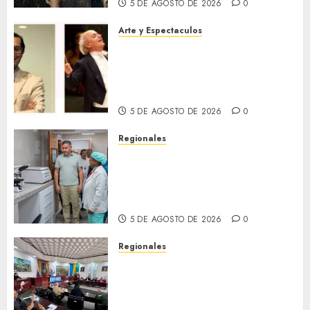
5 DE AGOSTO DE 2026
0
Arte y Espectaculos
Miami Symphony Orchestra
(MISO) lanzará una nueva y
emocionante iniciativa
llamada «Reach for the Stars»
5 DE AGOSTO DE 2026
0
Regionales
Plan Anzoátegui Nuestro
fortalece la salud en Bruzual
con nuevo laboratorio para el
Hospital de Clarines
5 DE AGOSTO DE 2026
0
Regionales
Cleanz aprueba en 1ra
discusión Proyecto de Ley en
cuanto a Prevención en caso
de Desastres Naturales en el