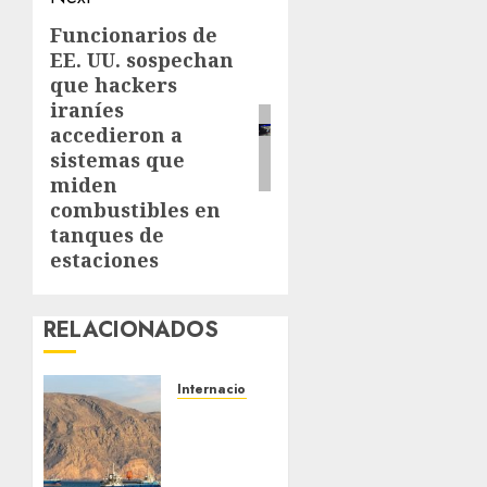
Funcionarios de
Next
EE. UU. sospechan
post:
que hackers
iraníes
accedieron a
sistemas que
miden
combustibles en
tanques de
estaciones
RELACIONADOS
Internacionales
Trump
advierte
que