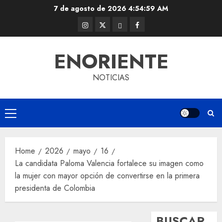
Skip
7 de agosto de 2026
4:55:00 AM
to
Instagram
Twitter
Threads
Facebook
content
@EnOriente
(X)
ENORIENTE
NOTICIAS
Primary
Menu
Home
2026
mayo
16
La candidata Paloma Valencia fortalece su imagen como
la mujer con mayor opción de convertirse en la primera
presidenta de Colombia
BUSCAR