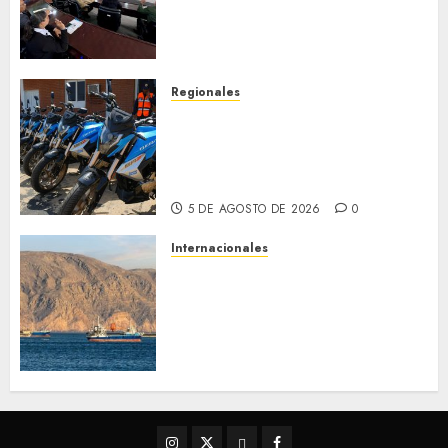
cuanto a Prevención en caso
de Desastres Naturales en el
estado
5 DE AGOSTO DE 2026
0
Regionales
Alcaldesa Sugey Herrera dota
con 14 motos a la Dirección de
Vigilancia y Tránsito
Terrestre
5 DE AGOSTO DE 2026
0
Internacionales
Trump advierte que Irán será
«golpeado con mucha fuerza»
mientras el acuerdo sobre el
Estrecho de Ormuz sigue sin
concretarse
5 DE AGOSTO DE 2026
0
Instagram
Twitter
Threads
Facebook