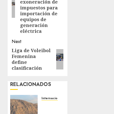
exoneración de
impuestos para
importación de
equipos de
generación
eléctrica
Next
Liga de Voleibol
Next
Femenina
post:
define
clasificación
RELACIONADOS
Internacionales
Trump
advierte