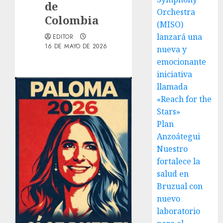
de
Orchestra
Colombia
(MISO)
lanzará una
EDITOR
16 DE MAYO DE 2026
nueva y
emocionante
iniciativa
llamada
«Reach for the
Stars»
Plan
Anzoátegui
Nuestro
fortalece la
salud en
Bruzual con
nuevo
laboratorio