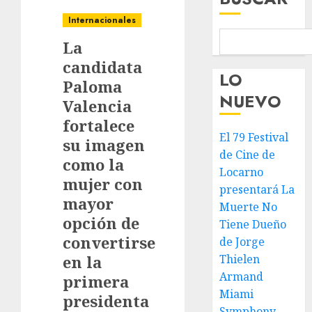
Internacionales
La
candidata
LO
Paloma
NUEVO
Valencia
fortalece
El 79 Festival
su imagen
de Cine de
como la
Locarno
mujer con
presentará La
mayor
Muerte No
opción de
Tiene Dueño
convertirse
de Jorge
en la
Thielen
Armand
primera
Miami
presidenta
Symphony