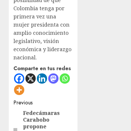
Colombia tenga por
primera vez una
mujer presidenta con
amplio conocimiento
legislativo, visión
económica y liderazgo
nacional.
Comparte en tus redes
Post
Previous
navigation
Fedecámaras
Previous
Carabobo
post:
propone