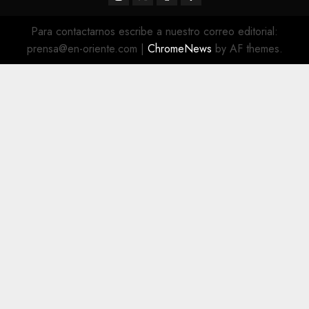
@EnOriente
(X)
Para contactarnos escribe a nuestro correo editorial:
prensa@en-oriente.com
|
ChromeNews
by AF themes.