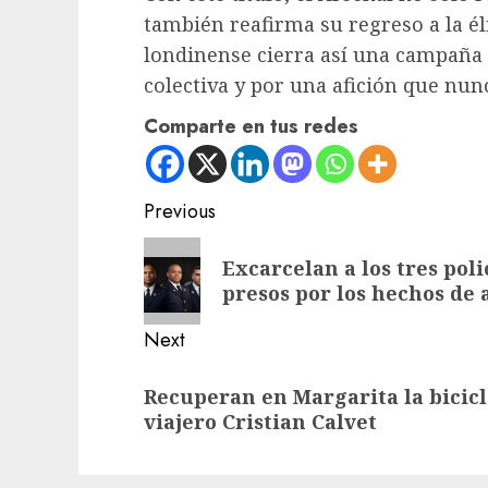
también reafirma su regreso a la él
londinense cierra así una campaña
colectiva y por una afición que nunc
Comparte en tus redes
Post
Previous
navigation
Previous
Excarcelan a los tres pol
post:
presos por los hechos de a
Next
Next
Recuperan en Margarita la bicicle
post:
viajero Cristian Calvet