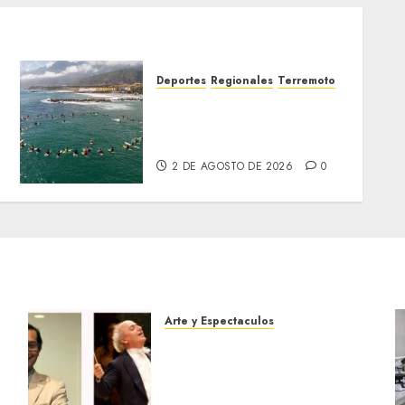
Deportes
Regionales
Terremoto
a
Surfistas rinden homenaje
en La Guaira a colegas
fallecidos tras los sismos
2 DE AGOSTO DE 2026
0
Arte y Espectaculos
Miami Symphony Orchestra
(MISO) lanzará una nueva y
emocionante iniciativa
llamada «Reach for the