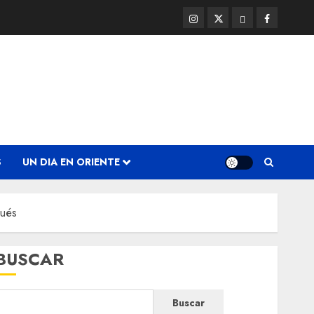
Instagram
Twitter
Threads
Facebook
@EnOriente
(X)
S
UN DIA EN ORIENTE
pués
BUSCAR
Buscar