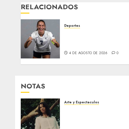
RELACIONADOS
Deportes
EE. UU. libera bajo fianza 
futbolista venezolana pese
a ser solicitante de asilo
4 DE AGOSTO DE 2026
0
NOTAS
Arte y Espectaculos
El 79 Festival de Cine de
Locarno presentará La
Muerte No Tiene Dueño de
Jorge Thielen Armand