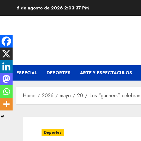
Skip
6 de agosto de 2026
2:03:38 PM
to
content
ESPECIAL
DEPORTES
ARTE Y ESPECTACULOS
Home
2026
mayo
20
Los “gunners” celebran
Deportes