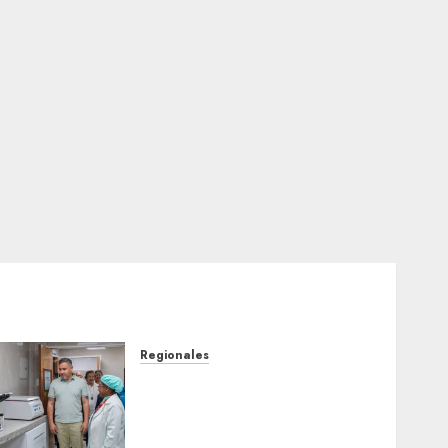
Regionales
Plan Anzoátegui Nuestro
fortalece la salud en
Bruzual con nuevo
laboratorio para el