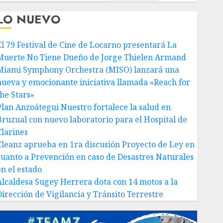
LO NUEVO
El 79 Festival de Cine de Locarno presentará La
Muerte No Tiene Dueño de Jorge Thielen Armand
Miami Symphony Orchestra (MISO) lanzará una
nueva y emocionante iniciativa llamada «Reach for
the Stars»
Plan Anzoátegui Nuestro fortalece la salud en
Bruzual con nuevo laboratorio para el Hospital de
Clarines
Cleanz aprueba en 1ra discusión Proyecto de Ley en
cuanto a Prevención en caso de Desastres Naturales
en el estado
Alcaldesa Sugey Herrera dota con 14 motos a la
Dirección de Vigilancia y Tránsito Terrestre