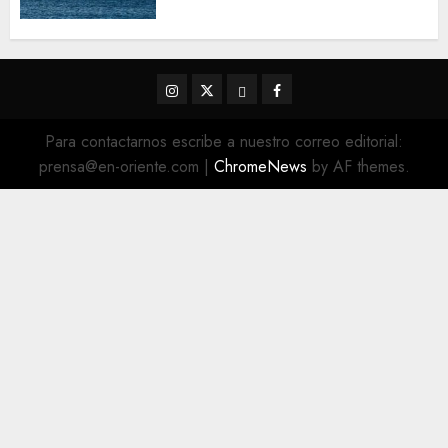
concretarse
5 DE AGOSTO DE 2026
0
Instagram
Twitter
Threads
Facebook
@EnOriente
(X)
Para contactarnos escribe a nuestro correo editorial:
prensa@en-oriente.com
|
ChromeNews
by AF themes.