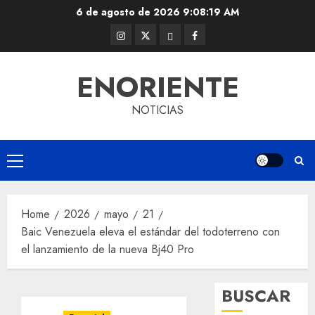
Skip
6 de agosto de 2026
9:08:19 AM
to
Instagram
Twitter
Threads
Facebook
content
@EnOriente
(X)
ENORIENTE
NOTICIAS
Primary
Menu
Home
2026
mayo
21
Baic Venezuela eleva el estándar del todoterreno con
el lanzamiento de la nueva Bj40 Pro
BUSCAR