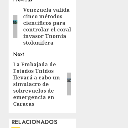
Post
navigation
Venezuela valida
Previous
cinco métodos
post:
científicos para
controlar el coral
invasor Unomia
stolonifera
Next
La Embajada de
Next
Estados Unidos
post:
llevará a cabo un
simulacro de
sobrevuelos de
emergencia en
Caracas
RELACIONADOS