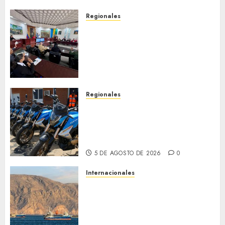
Regionales
Cleanz aprueba en 1ra
discusión Proyecto de Ley en
cuanto a Prevención en caso
de Desastres Naturales en el
estado
5 DE AGOSTO DE 2026
0
Regionales
Alcaldesa Sugey Herrera dota
con 14 motos a la Dirección de
Vigilancia y Tránsito
Terrestre
5 DE AGOSTO DE 2026
0
Internacionales
Trump advierte que Irán será
«golpeado con mucha fuerza»
mientras el acuerdo sobre el
Estrecho de Ormuz sigue sin