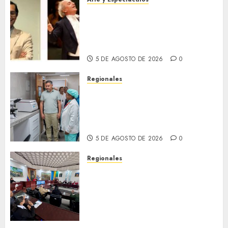
Miami Symphony Orchestra
(MISO) lanzará una nueva y
emocionante iniciativa
llamada «Reach for the Stars»
5 DE AGOSTO DE 2026
0
Regionales
Plan Anzoátegui Nuestro
fortalece la salud en Bruzual
con nuevo laboratorio para el
Hospital de Clarines
5 DE AGOSTO DE 2026
0
Regionales
Cleanz aprueba en 1ra
discusión Proyecto de Ley en
cuanto a Prevención en caso
de Desastres Naturales en el
estado