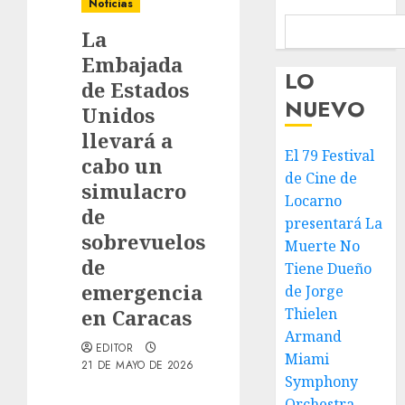
Noticias
La
Embajada
LO
de Estados
NUEVO
Unidos
llevará a
El 79 Festival
cabo un
de Cine de
simulacro
Locarno
de
presentará La
sobrevuelos
Muerte No
de
Tiene Dueño
emergencia
de Jorge
en Caracas
Thielen
Armand
EDITOR
Miami
21 DE MAYO DE 2026
Symphony
Orchestra