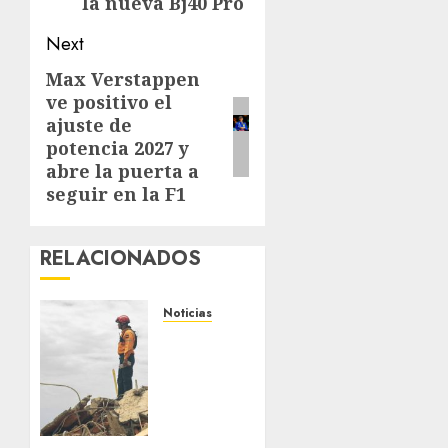
la nueva Bj40 Pro
Next
Max Verstappen
Next
ve positivo el
post:
ajuste de
potencia 2027 y
abre la puerta a
seguir en la F1
RELACIONADOS
Noticias
Venezuela:
la
esperanza
sigue
en pie
tras los