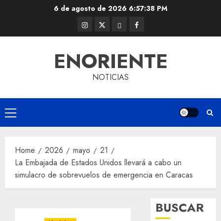
Skip
6 de agosto de 2026
6:57:39 PM
to
Instagram
Twitter
Threads
Facebook
content
@EnOriente
(X)
ENORIENTE
NOTICIAS
Primary
Menu
Home
2026
mayo
21
La Embajada de Estados Unidos llevará a cabo un
simulacro de sobrevuelos de emergencia en Caracas
BUSCAR