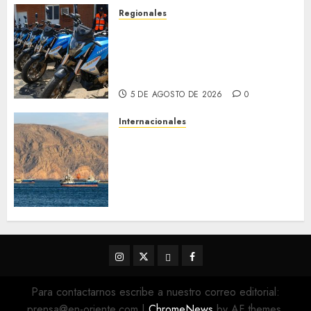
5 DE AGOSTO DE 2026
0
Regionales
Alcaldesa Sugey Herrera dota
con 14 motos a la Dirección de
Vigilancia y Tránsito
Terrestre
5 DE AGOSTO DE 2026
0
Internacionales
Trump advierte que Irán será
«golpeado con mucha fuerza»
mientras el acuerdo sobre el
Estrecho de Ormuz sigue sin
concretarse
5 DE AGOSTO DE 2026
0
Instagram
Twitter
Threads
Facebook
@EnOriente
(X)
Para contactarnos escribe a nuestro correo editorial:
prensa@en-oriente.com
|
ChromeNews
by AF themes.