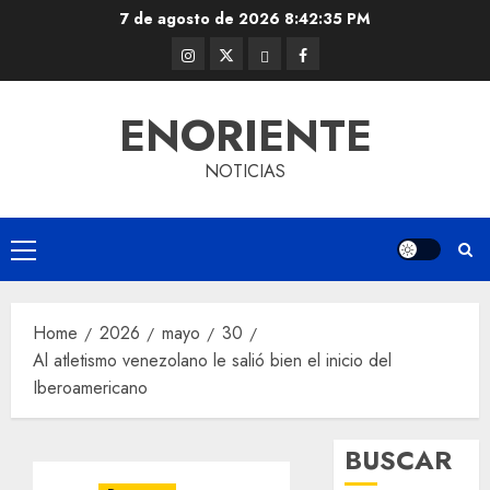
Skip
7 de agosto de 2026
8:42:35 PM
to
Instagram
Twitter
Threads
Facebook
content
@EnOriente
(X)
ENORIENTE
NOTICIAS
Primary
Menu
Home
2026
mayo
30
Al atletismo venezolano le salió bien el inicio del
Iberoamericano
BUSCAR