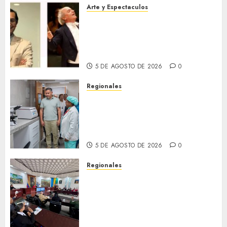
Arte y Espectaculos
Miami Symphony Orchestra
(MISO) lanzará una nueva y
emocionante iniciativa
llamada «Reach for the Stars»
5 DE AGOSTO DE 2026
0
Regionales
Plan Anzoátegui Nuestro
fortalece la salud en Bruzual
con nuevo laboratorio para el
Hospital de Clarines
5 DE AGOSTO DE 2026
0
Regionales
Cleanz aprueba en 1ra
discusión Proyecto de Ley en
cuanto a Prevención en caso
de Desastres Naturales en el
estado