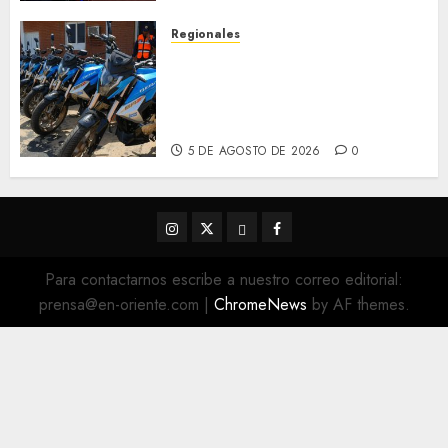
5 DE AGOSTO DE 2026
0
Regionales
Alcaldesa Sugey Herrera dota
con 14 motos a la Dirección de
Vigilancia y Tránsito
Terrestre
5 DE AGOSTO DE 2026
0
Instagram
Twitter
Threads
Facebook
@EnOriente
(X)
Para contactarnos escribe a nuestro correo editorial:
prensa@en-oriente.com
|
ChromeNews
by AF themes.