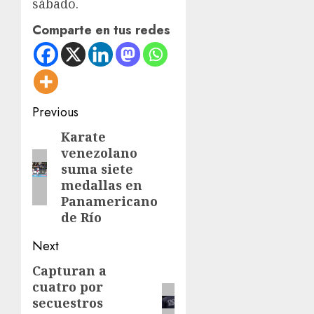
sábado.
Comparte en tus redes
Post
Previous
navigation
Karate
Previous
venezolano
post:
suma siete
medallas en
Panamericano
de Río
Next
Capturan a
Next
cuatro por
post:
secuestros