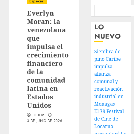
Especial
Everlyn
Moran: la
LO
venezolana
NUEVO
que
impulsa el
Siembra de
crecimiento
pino Caribe
financiero
impulsa
de la
alianza
comunidad
comunal y
latina en
reactivación
Estados
industrial en
Unidos
Monagas
El 79 Festival
EDITOR
de Cine de
3 DE JUNIO DE 2026
Locarno
presentará La