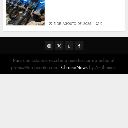
con 14 motos a la Dirección de
Vigilancia y Tránsito
Terrestre
5 DE AGOSTO DE 2026
0
Instagram
Twitter
Threads
Facebook
@EnOriente
(X)
Para contactarnos escribe a nuestro correo editorial:
prensa@en-oriente.com
|
ChromeNews
by AF themes.