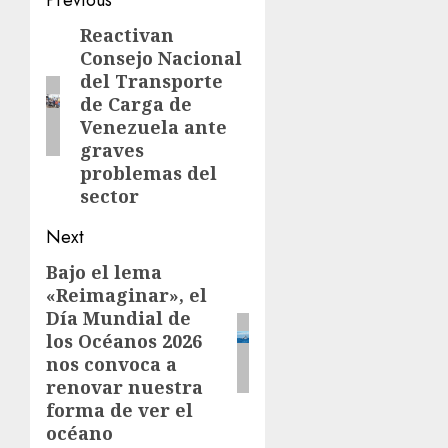
Post
navigation
Reactivan
Previous
Consejo Nacional
post:
del Transporte
de Carga de
Venezuela ante
graves
problemas del
sector
Next
Bajo el lema
Next
«Reimaginar», el
post:
Día Mundial de
los Océanos 2026
nos convoca a
renovar nuestra
forma de ver el
océano