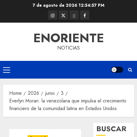
Skip
7 de agosto de 2026
12:54:57 PM
to
Instagram
Twitter
Threads
Facebook
content
@EnOriente
(X)
ENORIENTE
NOTICIAS
Primary
Menu
Home
2026
junio
3
Everlyn Moran: la venezolana que impulsa el crecimiento
financiero de la comunidad latina en Estados Unidos
BUSCAR