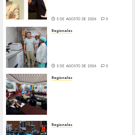
emocionante iniciativa
llamada «Reach for the Stars»
5 DE AGOSTO DE 2026
0
Regionales
Plan Anzoátegui Nuestro
fortalece la salud en Bruzual
con nuevo laboratorio para el
Hospital de Clarines
5 DE AGOSTO DE 2026
0
Regionales
Cleanz aprueba en 1ra
discusión Proyecto de Ley en
cuanto a Prevención en caso
de Desastres Naturales en el
estado
5 DE AGOSTO DE 2026
0
Regionales
Alcaldesa Sugey Herrera dota